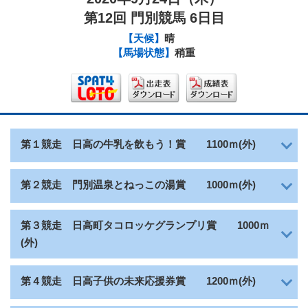
第12回 門別競馬 6日目
【天候】
晴
【馬場状態】
稍重
日高の牛乳を飲もう！賞
第１競走
1100ｍ(外)
門別温泉とねっこの湯賞
第２競走
1000ｍ(外)
日高町タコロッケグランプリ賞
第３競走
1000ｍ
(外)
日高子供の未来応援券賞
第４競走
1200ｍ(外)