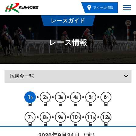
アクセス情報
レースガイド
レース情報
1
2
3
4
5
6
R
R
R
R
R
R
7
8
9
10
11
12
R
R
R
R
R
R
2020年9月24日（木）