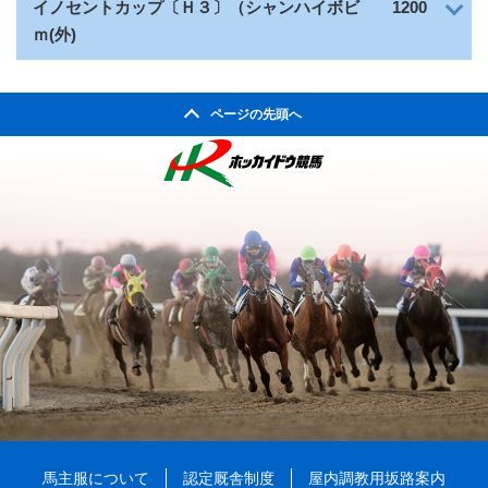
イノセントカップ〔Ｈ３〕（シャンハイボビ
1200
ｍ(外)
ページの先頭へ
馬主服について
認定厩舎制度
屋内調教用坂路案内