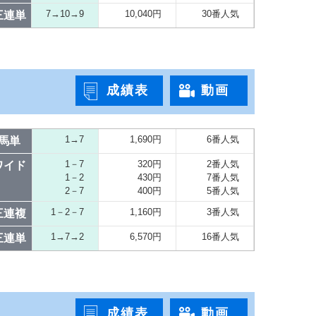
7→10→9
10,040円
30番人気
三連単
成績表
動画
1→7
1,690円
6番人気
馬単
1－7
320円
2番人気
ワイド
1－2
430円
7番人気
2－7
400円
5番人気
1－2－7
1,160円
3番人気
三連複
1→7→2
6,570円
16番人気
三連単
成績表
動画