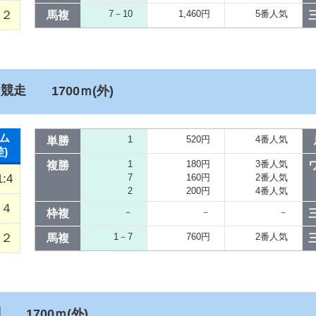
２
7－10
1,460円
5番人気
馬複
ジ競走
1700ｍ(外)
ム
1
520円
4番人気
単勝
差)
1
180円
3番人気
複勝
1:4
7
160円
2番人気
2
200円
4番人気
／４
－
－
－
枠複
／２
1－7
760円
2番人気
馬複
別
1700ｍ(外)