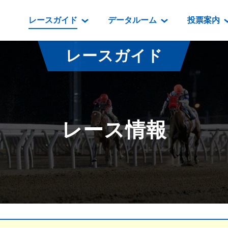
レースガイド
データルーム
投票案内
データルーム
レース情報
映像コンテンツ
門別競馬場情報
過去開催
投
レースガイド
騎手・調教師紹介
レース一覧
重賞競走VTR
門別競馬場グルメ
番組・級
騎手・調教師成績
出走表
重賞競走参考VTR
とねっこジン
開催日程
能力検査成績
成績表
レースダイジェスト
いずみ食堂
開催
レース情報
坂路調教映像
払戻金一覧
新馬ダイジェスト
ルンビニフー
重賞
遠征馬情報
騎手成績表
勝馬屋
スタ
馬主服紹介
馬番成績表
発売情報
番組編成要領
オッズ
道内の
道外