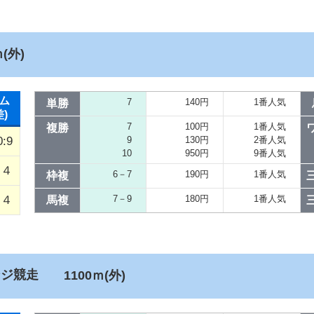
(外)
ム
7
140円
1番人気
単勝
差)
7
100円
1番人気
複勝
0:9
9
130円
2番人気
10
950円
9番人気
４
6－7
190円
1番人気
枠複
／４
7－9
180円
1番人気
馬複
ンジ競走
1100ｍ(外)