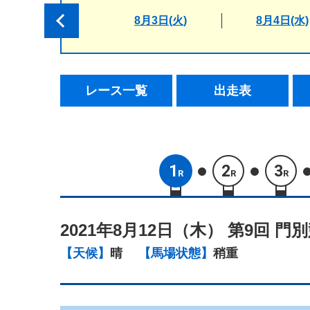
8月3日(火)
8月4日(水)
レース一覧
出走表
1
2
3
R
R
R
2021年8月12日（木）
第9回 門別
【天候】
晴
【馬場状態】
稍重