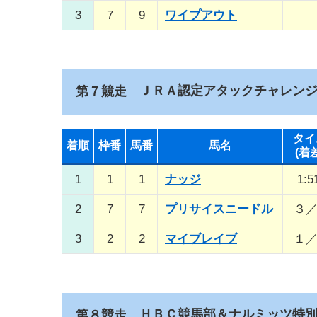
3
7
9
ワイプアウト
ＪＲＡ認定アタックチャレン
第７競走
タイ
着順
枠番
馬番
馬名
(着
1
1
1
ナッジ
1:5
2
7
7
プリサイスニードル
３
3
2
2
マイブレイブ
１
ＨＢＣ競馬部＆ナルミッツ特
第８競走