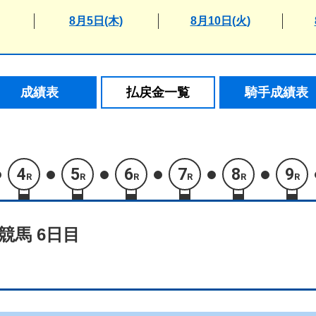
8月5日(木)
8月10日(火)
成績表
払戻金一覧
騎手成績表
4
5
6
7
8
9
R
R
R
R
R
R
競馬 6日目