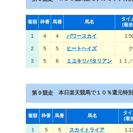
タイ
着順
枠番
馬番
馬名
(着差
1
4
4
パワースカイ
1:5
2
5
5
ヒートヘイズ
3
5
6
ミユキリバタリアン
１１
本日楽天競馬で１０％還元特
第９競走
タイ
着順
枠番
馬番
馬名
(着
1
5
5
スカイトライア
1:1