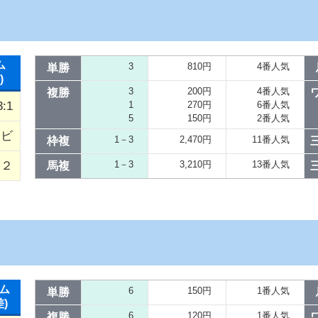
ム
3
810円
4番人気
単勝
)
3
200円
4番人気
複勝
3:1
1
270円
6番人気
5
150円
2番人気
クビ
1－3
2,470円
11番人気
枠複
／２
1－3
3,210円
13番人気
馬複
ム
6
150円
1番人気
単勝
差)
6
120円
1番人気
複勝