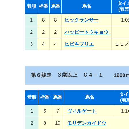
タイ
着順
枠番
馬番
馬名
(着差
1
8
8
ビックランサー
1:0
2
2
2
ハッピートウキョウ
3
4
4
ヒビキブリエ
１１
３歳以上 Ｃ４－１
第６競走
1200ｍ
タイ
着順
枠番
馬番
馬名
(着
1
6
7
ヴィルゲート
1:1
2
8
10
モリデンカイドウ