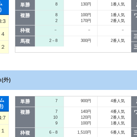
ム
8
130円
1番人気
単勝
)
8
100円
1番人気
複勝
8:3
2
170円
2番人気
－
－
－
枠複
４
2－8
300円
2番人気
馬複
／２
(外)
ム
7
900円
4番人気
単勝
差)
7
140円
4番人気
複勝
4:7
10
120円
2番人気
9
100円
1番人気
１
6－8
1,510円
6番人気
枠複