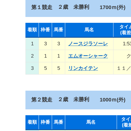
２歳 未勝利
第１競走
1700ｍ(外)
タイ
着順
枠番
馬番
馬名
(着差
1
3
3
ノースジラソーレ
1:5
2
1
1
エムオーシャーク
3
5
5
リンカイテン
１１
２歳 未勝利
第２競走
1000ｍ(外)
タイ
着順
枠番
馬番
馬名
(着