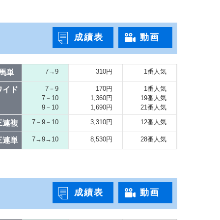
成績表
動画
7→9
310円
1番人気
馬単
7－9
170円
1番人気
ワイド
7－10
1,360円
19番人気
9－10
1,690円
21番人気
7－9－10
3,310円
12番人気
三連複
7→9→10
8,530円
28番人気
三連単
成績表
動画