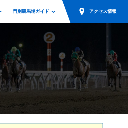
門別競馬場ガイド
アクセス情報
情報
票案内
ファンルーム
アクセス情報
電話・インターネット投票
競馬用語集
お車でのご来場
別表ダウンロード
場外発売所
無料送迎バスでのご来場
ギスカン
実況・テレホンサービス
公共の交通機関でのご来場
カレンダー
発売・払戻
ドカフェ
競走体系図
リオンシリーズ競走
発売情報(PDF)
の発売情報