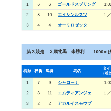
1
6
6
ゴールドスプリング
1:0
2
8
10
エイシンルスツ
１
3
4
4
オーミロゼッタ
２歳牝馬 未勝利
第３競走
1000ｍ(
タイ
着順
枠番
馬番
馬名
(着
1
7
9
シャローナ
1:0
2
8
11
エムティアンジェ
１
3
2
2
アカルイスモウブ