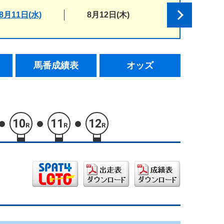
8月11日(水)
8月12日(木)
馬番成績表
オッズ
10
11
12
R
R
R