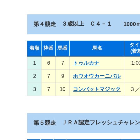
３歳以上 Ｃ４－１
第４競走
1000ｍ
タイ
着順
枠番
馬番
馬名
(着
1
6
7
トゥルカナ
1:0
2
7
9
ホウオウカーニバル
3
7
10
コンバットマジック
３
ＪＲＡ認定フレッシュチャレ
第５競走