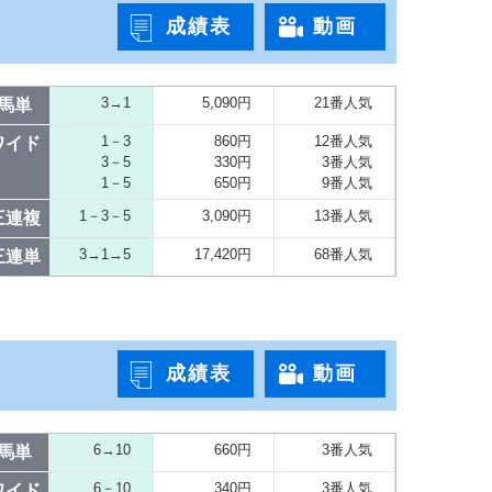
成績表
動画
3→1
5,090円
21番人気
馬単
1－3
860円
12番人気
ワイド
3－5
330円
3番人気
1－5
650円
9番人気
1－3－5
3,090円
13番人気
三連複
3→1→5
17,420円
68番人気
三連単
成績表
動画
6→10
660円
3番人気
馬単
6－10
340円
3番人気
ワイド