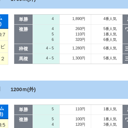
ム
4
1,890円
4番人気
単勝
)
4
260円
5番人気
複勝
0:7
5
110円
1番人気
6
320円
6番人気
クビ
4－5
1,280円
6番人気
枠複
／２
4－5
1,300円
5番人気
馬複
別
1200ｍ(外)
ム
5
110円
1番人気
単勝
差)
5
100円
1番人気
複勝
3:5
4
120円
3番人気