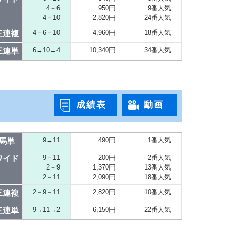
4－6
950円
9番人気
4－10
2,820円
24番人気
4－6－10
4,960円
18番人気
三連複
6→10→4
10,340円
34番人気
三連単
成績表
動画
9→11
490円
1番人気
馬単
9－11
200円
2番人気
ワイド
2－9
1,370円
13番人気
2－11
2,090円
18番人気
2－9－11
2,820円
10番人気
三連複
9→11→2
6,150円
22番人気
三連単