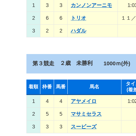
1
3
3
カンノンアーニモ
1:0
2
6
6
トリオ
１１
3
2
2
ハダル
２歳 未勝利
第３競走
1000ｍ(外)
タイ
着順
枠番
馬番
馬名
(着
1
4
4
アヤメイロ
1:0
2
5
5
マサミセラス
3
3
3
スービーズ