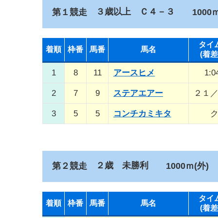
３歳以上 Ｃ４－３
第１競走
1000ｍ
タイ
着順
枠番
馬番
馬名
(着差
1
8
11
アースヒメ
1:0
2
7
9
ステアエアー
２１
3
5
5
コンチカミキタ
２歳 未勝利
第２競走
1000ｍ(外)
タイ
着順
枠番
馬番
馬名
(着差