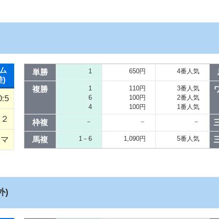
ム
1
650円
4番人気
単勝
差)
1
110円
3番人気
複勝
0:5
6
100円
2番人気
4
100円
1番人気
／２
－
－
－
枠複
タマ
1－6
1,090円
5番人気
馬複
外)