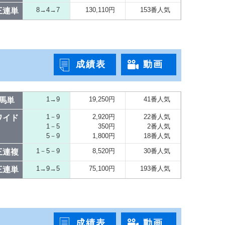
8→4→7
130,110円
153番人気
三連単
成績表
動画
1→9
19,250円
41番人気
馬単
1－9
2,920円
22番人気
ワイド
1－5
350円
2番人気
5－9
1,800円
18番人気
1－5－9
8,520円
30番人気
三連複
1→9→5
75,100円
193番人気
三連単
成績表
動画