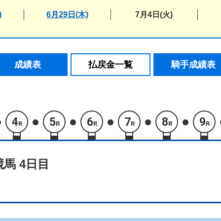
)
6月29日(木)
7月4日(火)
成績表
払戻金一覧
騎手成績表
4
5
6
7
8
9
R
R
R
R
R
R
競馬 4日目