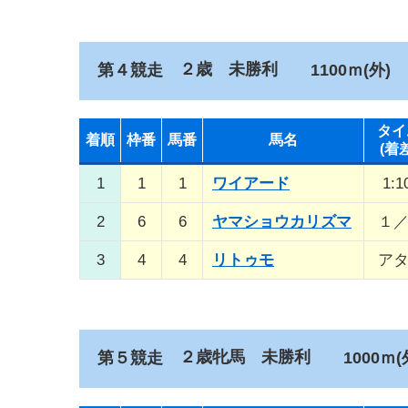
２歳 未勝利
第４競走
1100ｍ(外)
タイ
着順
枠番
馬番
馬名
(着
1
1
1
ワイアード
1:1
2
6
6
ヤマショウカリズマ
１
3
4
4
リトゥモ
ア
２歳牝馬 未勝利
第５競走
1000ｍ(