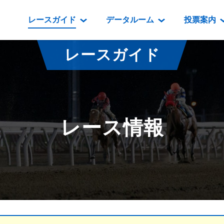
レースガイド
データルーム
投票案内
データルーム
レース情報
映像コンテンツ
門別競馬場情報
過去開催
投
レースガイド
騎手・調教師紹介
レース一覧
重賞競走VTR
門別競馬場グルメ
番組・級
騎手・調教師成績
出走表
重賞競走参考VTR
とねっこジン
開催日程
能力検査成績
成績表
レースダイジェスト
いずみ食堂
開催
レース情報
坂路調教映像
払戻金一覧
新馬ダイジェスト
ルンビニフー
重賞
遠征馬情報
騎手成績表
勝馬屋
スタ
馬主服紹介
馬番成績表
発売情報
番組編成要領
オッズ
道内の
道外