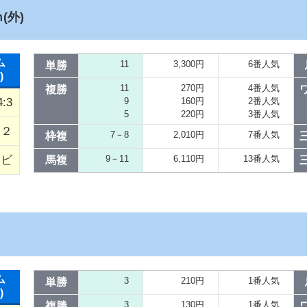
(外)
ム
11
3,300円
6番人気
単勝
)
11
270円
4番人気
複勝
4:3
9
160円
2番人気
5
220円
3番人気
／２
7－8
2,010円
7番人気
枠複
クビ
9－11
6,110円
13番人気
馬複
ム
3
210円
1番人気
単勝
)
3
130円
1番人気
複勝