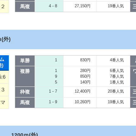
２
4－8
27,150円
19番人気
馬複
(外)
ム
1
830円
4番人気
単勝
差)
1
280円
6番人気
複勝
5:6
9
850円
7番人気
5
140円
1番人気
３
1－7
12,400円
20番人気
枠複
タマ
1－9
10,260円
19番人気
馬複
１
1200ｍ(外)