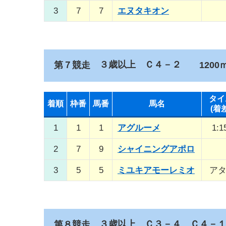
3
7
7
エヌタキオン
３歳以上 Ｃ４－２
第７競走
1200ｍ
タイ
着順
枠番
馬番
馬名
(着
1
1
1
アグルーメ
1:1
2
7
9
シャイニングアポロ
3
5
5
ミユキアモーレミオ
ア
３歳以上 Ｃ３－４ Ｃ４－
第８競走