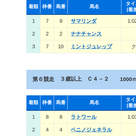
タイ
着順
枠番
馬番
馬名
(着
1
7
9
サマリンダ
1:0
2
2
2
ナナチャンス
3
7
10
ミントジュレップ
３歳以上 Ｃ４－２
第６競走
1000ｍ
タイ
着順
枠番
馬番
馬名
(着
1
8
8
ラトワール
1:0
2
4
4
ベニノジェネラル