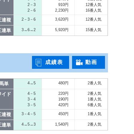
2－3
910円
12番人気
2－6
2,230円
16番人気
2－3－6
3,620円
12番人気
三連複
3→6→2
5,920円
15番人気
三連単
成績表
動画
4→5
480円
2番人気
馬単
4－5
220円
2番人気
ワイド
3－4
190円
1番人気
3－5
420円
6番人気
3－4－5
450円
1番人気
三連複
4→5→3
1,540円
2番人気
三連単