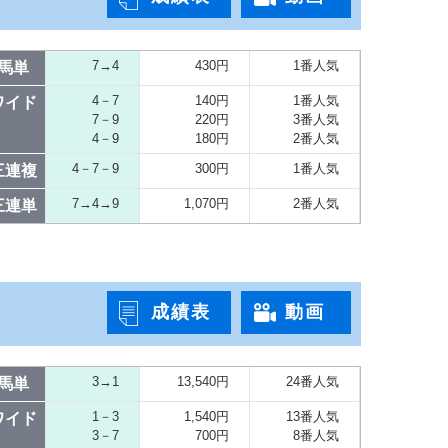
7→4
430円
1番人気
馬単
4－7
140円
1番人気
ワイド
7－9
220円
3番人気
4－9
180円
2番人気
4－7－9
300円
1番人気
三連複
7→4→9
1,070円
2番人気
三連単
成績表
動画
3→1
13,540円
24番人気
馬単
1－3
1,540円
13番人気
ワイド
3－7
700円
8番人気