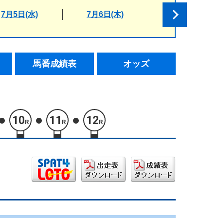
7月5日(水)
7月6日(木)
馬番成績表
オッズ
10
11
12
R
R
R