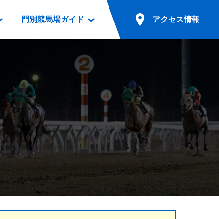
門別競馬場ガイド
アクセス情報
情報
票案内
ファンルーム
アクセス情報
電話・インターネット投票
競馬用語集
お車でのご来場
別表ダウンロード
場外発売所
無料送迎バスでのご来場
ギスカン
実況・テレホンサービス
公共の交通機関でのご来場
カレンダー
発売・払戻
ドカフェ
競走体系図
リオンシリーズ競走
発売情報(PDF)
の発売情報