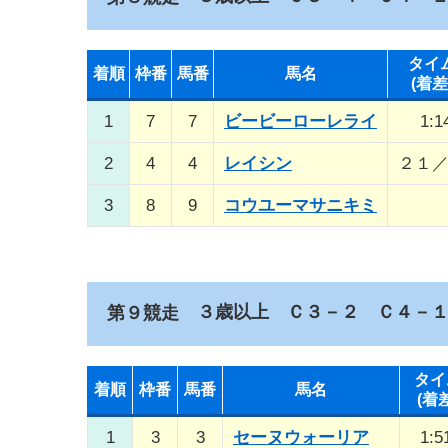
タイ
着順
枠番
馬番
馬名
(着差
1
7
7
ビービーローレライ
1:1
2
4
4
レイシン
２１
3
8
9
コウユーマサニキミ
３歳以上 Ｃ３－２ Ｃ４－
第９競走
タイ
着順
枠番
馬番
馬名
(着
1
3
3
セーヌウォーリア
1:5