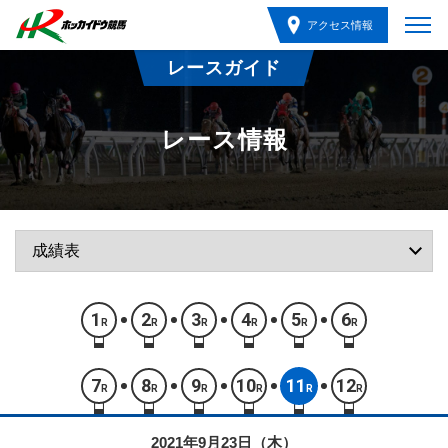
アクセス情報
レースガイド
レース情報
1
2
3
4
5
6
R
R
R
R
R
R
7
8
9
10
11
12
R
R
R
R
R
R
2021年9月23日（木）