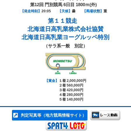
第12回 門別競馬 6日目 1800ｍ(外)
【発走時刻】
20:05
【天候】
曇
【馬場状態】
重
第１１競走
北海道日高乳業株式会社協賛
北海道日高乳業ヨーグルッペ特別
（サラ系一般 別定）
【賞金】
１着 2,000,000円
２着 560,000円
３着 420,000円
４着 280,000円
５着 140,000円
判定写真等（地方競馬情報サイト）