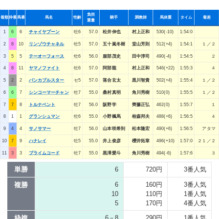
負担
着順
枠番
馬番
馬名
性齢
騎手
調教師
馬体重
タイム
着差
重量
1
6
6
チャイヤプーン
牡6
57.0
松井伸也
村上正和
530(-10)
1:54:0
2
8
10
リンゾウチャネル
牡5
57.0
五十嵐冬樹
堂山芳則
512(+4)
1:54:1
１／２
3
5
5
テーオーフォース
牡6
56.0
服部茂史
田中淳司
490(-4)
1:54:5
２
4
8
11
ヤマノファイト
牡6
57.0
阿部龍
村上正和
546(+22)
1:55:3
４
5
2
2
バンカブルスター
セ5
57.0
落合玄太
黒川智貴
502(+4)
1:55:4
１／２
6
6
7
シンコーマーチャン
牡7
55.0
桑村真明
角川秀樹
510(0)
1:55:5
１／２
7
7
8
トルナベント
牡7
56.0
阪野学
齊藤正弘
462(0)
1:55:7
１
8
1
1
グランシュマン
牡6
55.0
小野楓馬
桧森邦夫
488(+6)
1:56:5
４
9
4
4
サノサマー
牡7
56.0
山本咲希到
松本隆宏
490(+6)
1:56:5
アタマ
10
7
9
ハナレイ
牡5
55.0
井上俊彦
櫻井拓章
496(+10)
1:57:0
２１／２
11
3
3
プライムコード
牡7
55.0
黒澤愛斗
角川秀樹
494(-6)
1:57:6
３
単勝
6
720円
3番人気
複勝
6
160円
3番人気
10
110円
1番人気
5
170円
4番人気
枠複
6－8
290円
1番人気