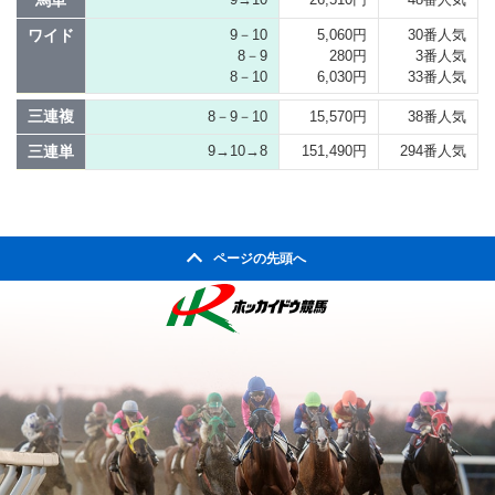
馬単
ワイド
9－10
5,060円
30番人気
8－9
280円
3番人気
8－10
6,030円
33番人気
三連複
8－9－10
15,570円
38番人気
三連単
9→10→8
151,490円
294番人気
ページの先頭へ