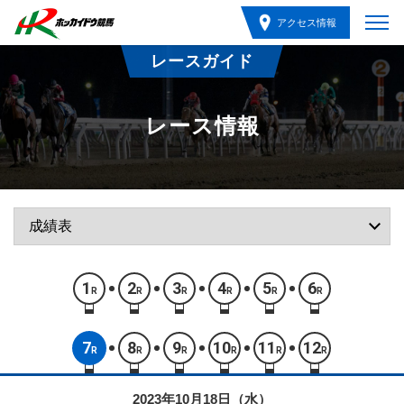
アクセス情報
レースガイド
レース情報
1
2
3
4
5
6
R
R
R
R
R
R
7
8
9
10
11
12
R
R
R
R
R
R
2023年10月18日（水）