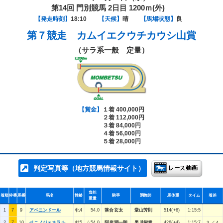
第14回 門別競馬 2日目 1200ｍ(外)
【発走時刻】
18:10
【天候】
晴
【馬場状態】
良
第７競走
カムイエクウチカウシ山賞
（サラ系一般 定量）
【賞金】
１着 400,000円
２着 112,000円
３着 84,000円
４着 56,000円
５着 28,000円
判定写真等（地方競馬情報サイト）
負担
着順
枠番
馬番
馬名
性齢
騎手
調教師
馬体重
タイム
着差
重量
1
7
9
アベニンドール
牝4
54.0
落合玄太
堂山芳則
514(+6)
1:15:5
2
7
10
ベニノジェネラル
牡5
△54.0
阿岸潤一朗
黒川智貴
426(+4)
1:15:7
３／４