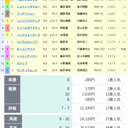
3
6
8
ショウミーザマネー
牝3
54.0
桑村真明
角川秀樹
504(+8)
1:16:1
２
4
2
2
アンディジェン
牡3
56.0
服部茂史
桧森邦夫
486(+2)
1:16:3
１
5
5
6
ニシノクラウディア
牝3
▲51.0
宮内勇樹
川島洋人
454(0)
1:16:3
クビ
6
3
3
フィールザクラウン
牡3
56.0
阿部龍
村上正和
434(-2)
1:16:3
ハナ
7
5
5
ソングフォーマーヤ
牝4
▲51.0
木澤奨
田中淳司
474(-4)
1:16:9
３
8
1
1
エメラルセシリア
牝4
54.0
阪野学
田中正二
460(-2)
1:17:0
１／２
8
8
11
ホッコーアリス
牝3
54.0
岩橋勇二
千葉津代士
456(+22)
1:17:0
同着
10
8
12
トーケンアーサー
牝5
54.0
亀井洋司
佐々木国明
476(-2)
1:17:4
２
11
6
7
ゼイリブ
牝3
54.0
小野楓馬
石本孝博
486(-4)
1:17:5
クビ
12
4
4
サンティラムック
牝4
54.0
松井伸也
安田武広
452(0)
1:18:2
３
単勝
9
280円
1番人気
複勝
9
170円
2番人気
10
2,610円
12番人気
8
180円
3番人気
枠複
7－7
12,240円
17番人気
馬複
9－10
19,120円
27番人気
9→10
26,510円
48番人気