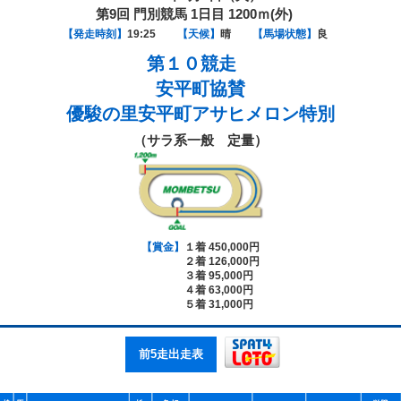
第9回 門別競馬 1日目 1200ｍ(外)
【発走時刻】
19:25
【天候】
晴
【馬場状態】
良
第１０競走
安平町協賛
優駿の里安平町アサヒメロン特別
（サラ系一般 定量）
【賞金】
１着 450,000円
２着 126,000円
３着 95,000円
４着 63,000円
５着 31,000円
前5走出走表