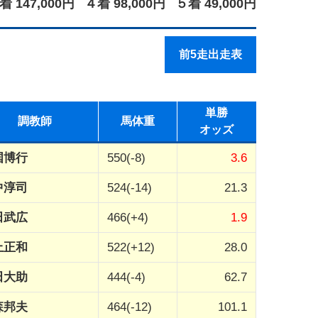
着 147,000円
４着 98,000円
５着 49,000円
前5走出走表
単勝
調教師
馬体重
オッズ
国博行
550(-8)
3.6
中淳司
524(-14)
21.3
田武広
466(+4)
1.9
上正和
522(+12)
28.0
田大助
444(-4)
62.7
森邦夫
464(-12)
101.1