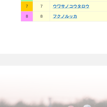
7
7
ウワサノコウタロウ
8
8
フクノルッカ