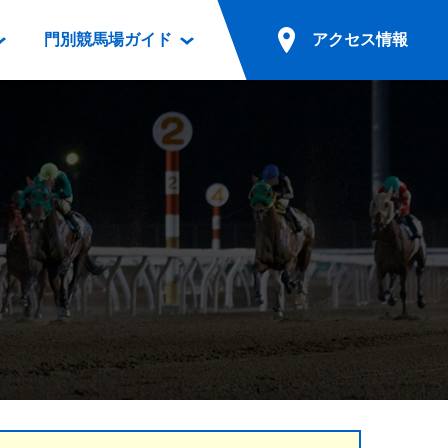
門別競馬場ガイド
アクセス情報
情報
票案内
ファンルーム
アクセス情報
電話・インターネット投票
競馬用語集
お車でのご来場
別表ダウンロード
場外発売所
無料送迎バスでのご来場
ギスカン
実況・テレホンサービス
公共の交通機関でのご来場
カレンダー
発売・払戻
ドカフェ
競走体系図
リオンシリーズ競走
発売情報(PDF)
の発売情報