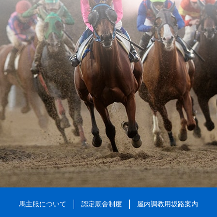
馬主服について
認定厩舎制度
屋内調教用坂路案内