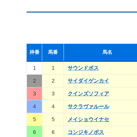
枠
番
馬
番
馬名
1
1
サウンドボス
2
2
サイダイゲンカイ
3
3
クインズソフィア
4
4
サクラヴァルール
5
5
メイショウイナセ
6
6
コンジキノボス