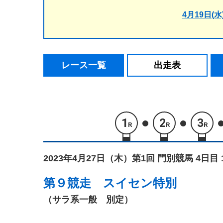
4月19日(水
レース一覧
出走表
1
2
3
R
R
R
2023年4月27日（木）
第1回 門別競馬 4日目 
第９競走
スイセン特別
（サラ系一般 別定）