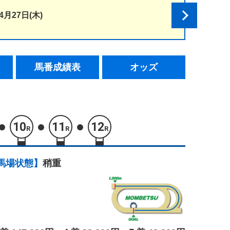
4月27日(木)
馬番成績表
オッズ
10
11
12
R
R
R
馬場状態】
稍重