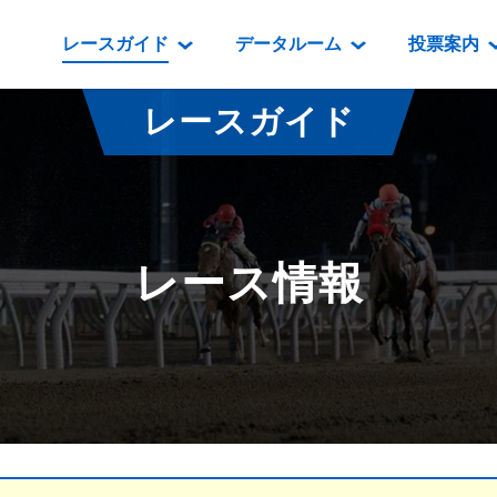
レースガイド
データルーム
投票案内
データルーム
レース情報
映像コンテンツ
門別競馬場情報
過去開催
投
レースガイド
騎手・調教師紹介
レース一覧
重賞競走VTR
門別競馬場グルメ
番組・級
騎手・調教師成績
出走表
重賞競走参考VTR
とねっこジン
開催日程
能力検査成績
成績表
レースダイジェスト
いずみ食堂
開催
レース情報
坂路調教映像
払戻金一覧
新馬ダイジェスト
ルンビニフー
重賞
遠征馬情報
騎手成績表
勝馬屋
スタ
馬主服紹介
馬番成績表
発売情報
番組編成要領
オッズ
道内の
道外