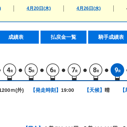
)
4月20日(木)
4月26日(水)
成績表
払戻金一覧
騎手成績表
4
5
6
7
8
9
R
R
R
R
R
R
1200ｍ(外)
【発走時刻】
19:00
【天候】
晴
【