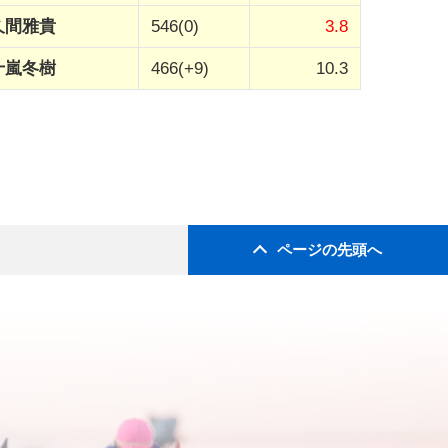
久間雅貴
546(0)
3.8
十嵐冬樹
466(+9)
10.3
ページの先頭へ