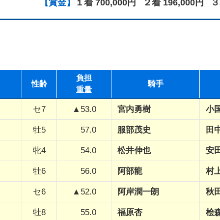
【賞金】
１着 700,000円
２着 196,000円
３
負担
性
齢
騎手
重量
セ7
▲53.0
宮内勇樹
小
牡5
57.0
服部茂史
田
牝4
54.0
松井伸也
安
牡6
56.0
阿部龍
村
セ6
▲52.0
阿岸潤一朗
秋
牡8
55.0
福原杏
桧