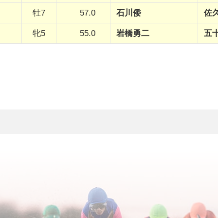
牡7
57.0
石川倭
佐
牝5
55.0
岩橋勇二
五