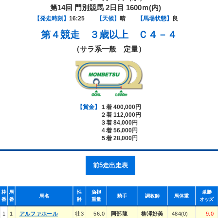
第14回 門別競馬 2日目 1600ｍ(内)
【発走時刻】
16:25
【天候】
晴
【馬場状態】
良
第４競走
３歳以上 Ｃ４－４
（サラ系一般 定量）
【賞金】
１着 400,000円
２着 112,000円
３着 84,000円
４着 56,000円
５着 28,000円
前5走出走表
枠
馬
性
負担
単勝
馬名
騎手
調教師
馬体重
番
番
齢
重量
オッズ
1
1
アルファホール
牡3
56.0
阿部龍
柳澤好美
484(0)
9.0