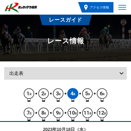
アクセス情報
レースガイド
レース情報
1
2
3
4
5
6
R
R
R
R
R
R
7
8
9
10
11
12
R
R
R
R
R
R
2023年10月18日（水）