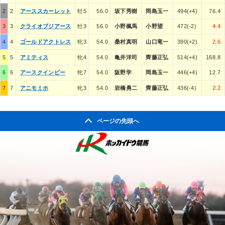
2
2
アーススカーレット
牡5
56.0
坂下秀樹
岡島玉一
494(+4)
76.4
3
3
クライオブジアース
牡3
56.0
小野楓馬
小野望
472(-2)
4.4
4
4
ゴールドアクトレス
牝3
54.0
桑村真明
山口竜一
390(+2)
2.6
5
5
アミティス
牝4
54.0
亀井洋司
齊藤正弘
514(+4)
168.8
6
6
アースクインビー
牝7
54.0
阪野学
岡島玉一
446(+4)
12.7
7
7
アニモミホ
牝3
54.0
岩橋勇二
齊藤正弘
436(-4)
2.2
ページの先頭へ