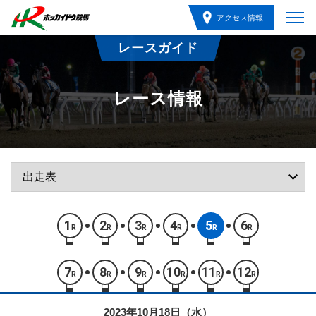
アクセス情報
レースガイド
レース情報
1
2
3
4
5
6
R
R
R
R
R
R
7
8
9
10
11
12
R
R
R
R
R
R
2023年10月18日（水）