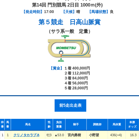
第14回 門別競馬 2日目 1000ｍ(外)
【発走時刻】
17:00
【天候】
晴
【馬場状態】
良
第５競走
日高山脈賞
（サラ系一般 定量）
【賞金】
１着 400,000円
２着 112,000円
３着 84,000円
４着 56,000円
５着 28,000円
前5走出走表
枠
馬
性
負担
単勝
馬名
騎手
調教師
馬体重
番
番
齢
重量
オッズ
1
1
クリノタカラブネ
牡3
▲53.0
宮内勇樹
小野望
436(+4)
16.3