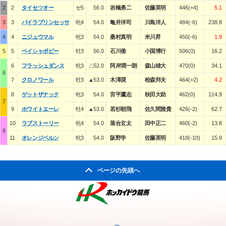
2
2
タイセツオー
セ5
56.0
岩橋勇二
佐藤英明
446(+4)
5.1
3
3
バイラプリンセッサ
牝4
54.0
亀井洋司
川島洋人
484(-6)
238.8
4
4
ニジュウマル
牝3
54.0
桑村真明
米川昇
450(-6)
1.9
5
5
ペイシャボビー
牡3
56.0
石川倭
小国博行
506(0)
16.2
6
フラッシュダンス
牝3
△52.0
阿岸潤一朗
森山雄大
470(0)
34.1
6
7
クロノワール
牡3
▲53.0
木澤奨
桧森邦夫
464(+2)
4.2
8
ゲットザナック
牝3
54.0
宮平鷹志
秋田大助
462(0)
114.9
7
9
ホワイトエーレ
牡4
▲53.0
若杉朝飛
佐久間雅貴
426(-2)
62.7
10
ラブストーリー
牝4
54.0
落合玄太
田中正二
460(-2)
13.8
8
11
オレンジベルン
牝3
54.0
阪野学
佐藤英明
418(-10)
15.9
ページの先頭へ