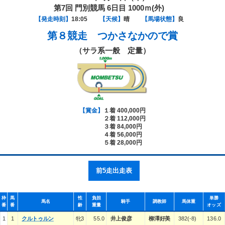
第7回 門別競馬 6日目 1000ｍ(外)
【発走時刻】
18:05
【天候】
晴
【馬場状態】
良
第８競走
つかさなかので賞
（サラ系一般 定量）
【賞金】
１着 400,000円
２着 112,000円
３着 84,000円
４着 56,000円
５着 28,000円
前5走出走表
枠
馬
性
負担
単勝
馬名
騎手
調教師
馬体重
番
番
齢
重量
オッズ
1
1
クルトゥルン
牝3
55.0
井上俊彦
柳澤好美
382(-8)
136.0