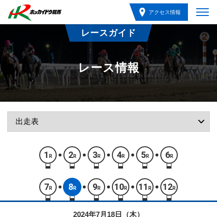
アクセス情報
レースガイド
レース情報
1
2
3
4
5
6
R
R
R
R
R
R
7
8
9
10
11
12
R
R
R
R
R
R
2024年7月18日（木）