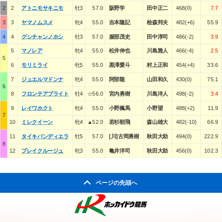
2
2
アトニモサキニモ
牡3
57.0
阪野学
田中正二
468(0)
7.7
3
3
ヤマノムスメ
牝4
55.0
吉本隆記
桧森邦夫
482(+6)
55.9
4
4
グシチャンノホシ
牡3
57.0
服部茂史
田中淳司
486(-2)
3.9
5
マノレア
牝4
55.0
松井伸也
川島雅人
466(-4)
2.5
5
6
モリミライ
牝5
55.0
黒澤愛斗
村上正和
454(+4)
33.6
7
ジュエルマドンナ
牝4
55.0
阿部龍
山田和久
430(0)
75.1
6
8
フロンテアブライト
牡4
☆56.0
宮内勇樹
川島洋人
498(-2)
3.4
9
レイワホクト
牝4
55.0
小野楓馬
小野望
488(+2)
11.9
7
10
ミレクイーン
牝4
▲52.0
若杉朝飛
森山雄大
482(-10)
66.9
11
タイキバンディエラ
牡5
57.0
[川]古岡勇樹
秋田大助
494(0)
222.9
8
12
ブレイクルージュ
牝3
55.0
亀井洋司
秋田大助
456(0)
102.3
ページの先頭へ