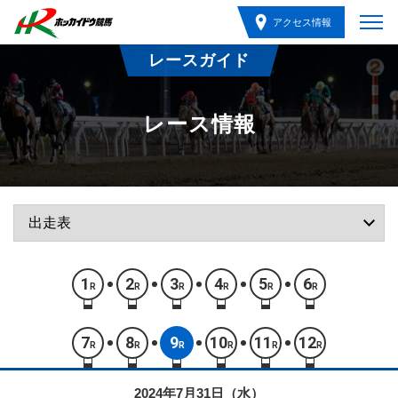
アクセス情報
レースガイド
レース情報
1
2
3
4
5
6
R
R
R
R
R
R
7
8
9
10
11
12
R
R
R
R
R
R
2024年7月31日（水）