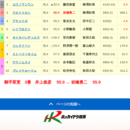
2
2
ユウノワンワン
牝3
▲52.0
藤田凌駕
柳澤好美
414(+10)
9.6
3
3
クルトゥルン
牝3
55.0
岩橋勇二
柳澤好美
380(-2)
396.1
4
4
アヤメイロ
牝3
55.0
落合玄太
田中正二
420(0)
4.8
5
5
レイワホクト
牝4
55.0
小野楓馬
小野望
492(+4)
2.8
6
6
タイキバンディエラ
牡5
☆56.0
宮内勇樹
秋田大助
488(-4)
208.0
7
ミレクイーン
牝4
△53.0
阿岸潤一朗
森山雄大
482(0)
176.6
7
8
ストーリータイム
牡4
57.0
服部茂史
千葉津代士
502(+14)
10.2
9
ヤマノムスメ
牝4
55.0
吉本隆記
桧森邦夫
486(+4)
134.0
8
10
ブレイクルージュ
牝3
55.0
松井伸也
秋田大助
450(-6)
411.2
騎手変更 3番 井上俊彦 55.0 → 岩橋勇二 55.0
ページの先頭へ