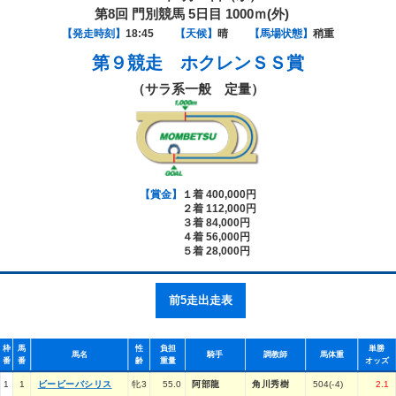
第8回 門別競馬 5日目 1000ｍ(外)
【発走時刻】
18:45
【天候】
晴
【馬場状態】
稍重
第９競走
ホクレンＳＳ賞
（サラ系一般 定量）
【賞金】
１着 400,000円
２着 112,000円
３着 84,000円
４着 56,000円
５着 28,000円
前5走出走表
枠
馬
性
負担
単勝
馬名
騎手
調教師
馬体重
番
番
齢
重量
オッズ
1
1
ビービーバシリス
牝3
55.0
阿部龍
角川秀樹
504(-4)
2.1