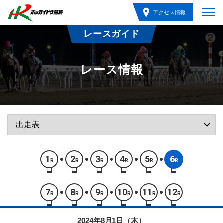
アクセス情報
レースガイド
レース情報
1
2
3
4
5
6
R
R
R
R
R
R
7
8
9
10
11
12
R
R
R
R
R
R
2024年8月1日（木）