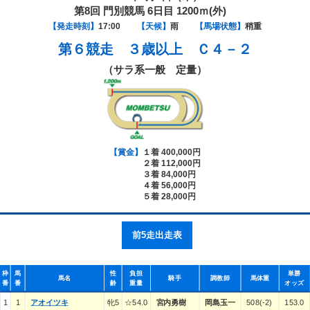
第8回 門別競馬 6日目 1200ｍ(外)
【発走時刻】
17:00
【天候】
雨
【馬場状態】
稍重
第６競走
３歳以上 Ｃ４－２
（サラ系一般 定量）
【賞金】
１着 400,000円
２着 112,000円
３着 84,000円
４着 56,000円
５着 28,000円
前5走出走表
枠
馬
性
負担
単勝
馬名
騎手
調教師
馬体重
番
番
齢
重量
オッズ
1
1
アオイツキ
牝5
☆54.0
宮内勇樹
岡島玉一
508(-2)
153.0