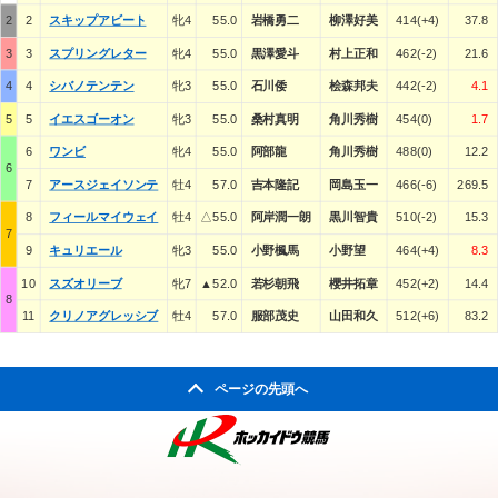
2
2
スキップアビート
牝4
55.0
岩橋勇二
柳澤好美
414(+4)
37.8
3
3
スプリングレター
牝4
55.0
黒澤愛斗
村上正和
462(-2)
21.6
4
4
シバノテンテン
牝3
55.0
石川倭
桧森邦夫
442(-2)
4.1
5
5
イエスゴーオン
牝3
55.0
桑村真明
角川秀樹
454(0)
1.7
6
ワンビ
牝4
55.0
阿部龍
角川秀樹
488(0)
12.2
6
7
アースジェイソンテ
牡4
57.0
吉本隆記
岡島玉一
466(-6)
269.5
8
フィールマイウェイ
牡4
△55.0
阿岸潤一朗
黒川智貴
510(-2)
15.3
7
9
キュリエール
牝3
55.0
小野楓馬
小野望
464(+4)
8.3
10
スズオリーブ
牝7
▲52.0
若杉朝飛
櫻井拓章
452(+2)
14.4
8
11
クリノアグレッシブ
牡4
57.0
服部茂史
山田和久
512(+6)
83.2
ページの先頭へ