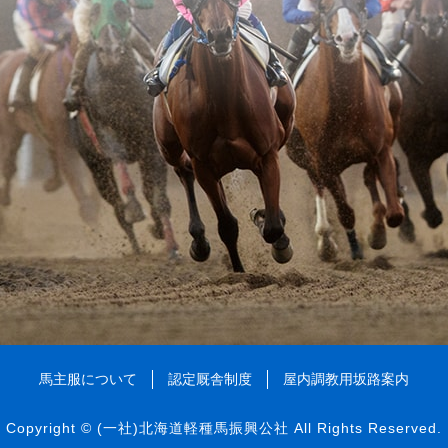
馬主服について
認定厩舎制度
屋内調教用坂路案内
Copyright ©
(一社)北海道軽種馬振興公社
All Rights Reserved.