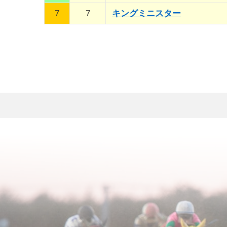
7
7
キングミニスター