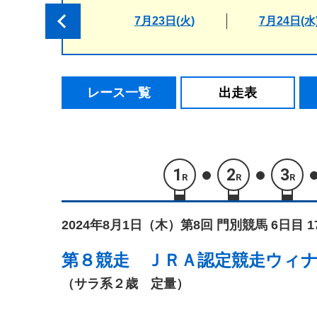
7月23日(火)
7月24日(水
レース一覧
出走表
1
2
3
R
R
R
2024年8月1日（木）
第8回 門別競馬 6日目 
第８競走
ＪＲＡ認定競走ウィ
（サラ系２歳 定量）