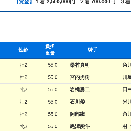
【賞金】
１着 2,500,000円
２着 700,000円
３着 
負担
性
齢
騎手
重量
牡2
55.0
桑村真明
角
牡2
55.0
宮内勇樹
川
牝2
55.0
岩橋勇二
田
牡2
55.0
石川倭
米
牡2
55.0
阿部龍
角
牝2
55.0
黒澤愛斗
村