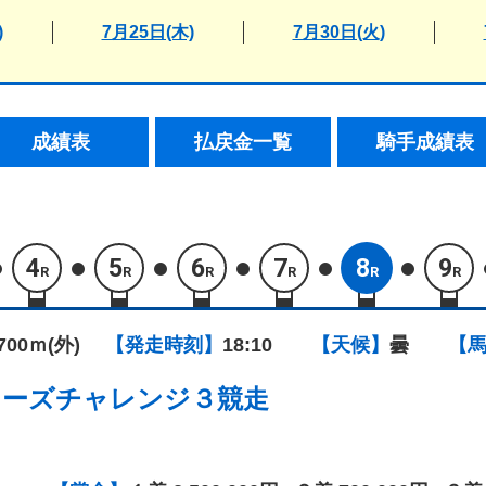
)
7月25日(木)
7月30日(火)
成績表
払戻金一覧
騎手成績表
4
5
6
7
8
9
R
R
R
R
R
R
1700ｍ(外)
【発走時刻】
18:10
【天候】
曇
【
ナーズチャレンジ３競走