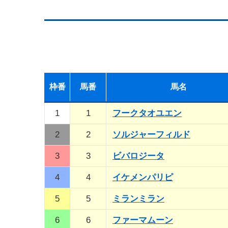
枠
番
馬
番
馬名
1
1
フークタオユエン
2
2
ソルジャーフィルド
3
3
ビバロジータ
4
4
イケメンパリピ
5
5
ミランミラン
6
6
ファーマムーン