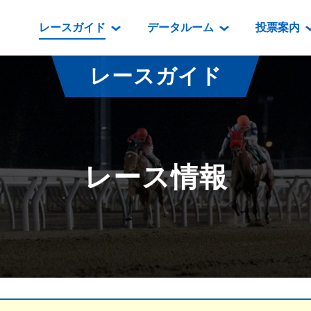
レースガイド
データルーム
投票案内
データルーム
レース情報
映像コンテンツ
門別競馬場情報
過去開催
投
レースガイド
騎手・調教師紹介
レース一覧
重賞競走VTR
門別競馬場グルメ
番組・級
騎手・調教師成績
出走表
重賞競走参考VTR
とねっこジン
開催日程
能力検査成績
成績表
レースダイジェスト
いずみ食堂
開催
レース情報
坂路調教映像
払戻金一覧
新馬ダイジェスト
ルンビニフー
重賞
遠征馬情報
騎手成績表
勝馬屋
スタ
馬主服紹介
馬番成績表
発売情報
番組編成要領
オッズ
道内の
道外