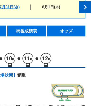
7月31日(水)
8月1日(木)
馬番成績表
オッズ
10
11
12
R
R
R
馬場状態】
稍重