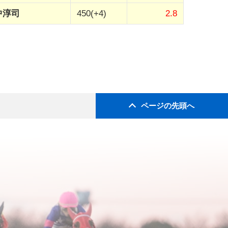
中淳司
450(+4)
2.8
ページの先頭へ