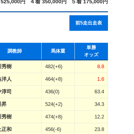
525,000円
４着 350,000円
５着 175,000円
前5走出走表
単勝
調教師
馬体重
オッズ
川秀樹
482(+6)
8.8
島洋人
464(+8)
1.6
中淳司
436(0)
63.4
川昇
524(+2)
34.3
川秀樹
474(+8)
12.2
上正和
456(-6)
23.8