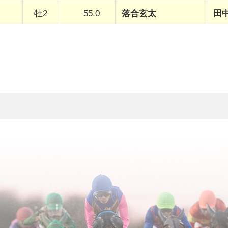
牡2
55.0
落合玄太
田