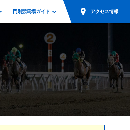
門別競馬場ガイド
アクセス情報
情報
票案内
ファンルーム
アクセス情報
電話・インターネット投票
競馬用語集
お車でのご来場
別表ダウンロード
場外発売所
無料送迎バスでのご来場
ギスカン
実況・テレホンサービス
公共の交通機関でのご来場
カレンダー
発売・払戻
ドカフェ
競走体系図
リオンシリーズ競走
発売情報(PDF)
の発売情報