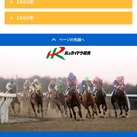
2012年02月
2003年
2007年08月
2011年03月
2006年09月
2010年04月
2005年10月
2009年05月
2004年11月
2008年06月
2012年01月
2003年12月
2007年07月
2011年02月
2002年
2006年08月
2010年03月
2005年09月
2009年04月
2004年10月
2008年05月
2003年11月
2007年06月
2011年01月
2002年06月
2006年07月
2010年02月
2005年08月
2009年03月
2004年09月
2008年04月
ページの先頭へ
2003年10月
2007年05月
2002年05月
2006年06月
2010年01月
2005年07月
2009年02月
2004年08月
2008年03月
2003年09月
2007年04月
2002年04月
2006年05月
2005年06月
2009年01月
2004年07月
2008年02月
2003年08月
2007年03月
2006年04月
2005年05月
2004年06月
2008年01月
2003年07月
2007年02月
2006年03月
2005年04月
2004年05月
2003年06月
2007年01月
2006年02月
2005年03月
2004年04月
2003年05月
2006年01月
2005年02月
2004年03月
2003年04月
2005年01月
2004年02月
2003年01月