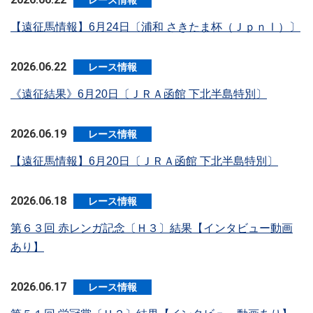
レース情報
【遠征馬情報】6月24日〔浦和 さきたま杯（ＪｐｎⅠ）〕
2026.06.22
レース情報
《遠征結果》6月20日〔ＪＲＡ函館 下北半島特別〕
2026.06.19
レース情報
【遠征馬情報】6月20日〔ＪＲＡ函館 下北半島特別〕
2026.06.18
レース情報
第６３回 赤レンガ記念〔Ｈ３〕結果【インタビュー動画
あり】
2026.06.17
レース情報