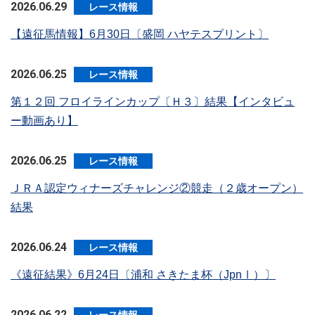
2026.06.29
レース情報
【遠征馬情報】6月30日〔盛岡 ハヤテスプリント〕
2026.06.25
レース情報
第１２回 フロイラインカップ〔Ｈ３〕結果【インタビュ
ー動画あり】
2026.06.25
レース情報
ＪＲＡ認定ウィナーズチャレンジ②競走（２歳オープン）
結果
2026.06.24
レース情報
《遠征結果》6月24日〔浦和 さきたま杯（JpnⅠ）〕
2026.06.22