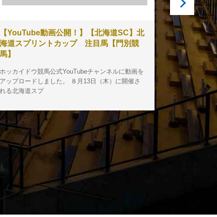
【YouTube動画公開！】【北海道SC】北
第１３回
海道スプリントカップ 注目馬【門別競
３〕結果
馬】
本日のメイ
ホッカイドウ競馬公式YouTubeチャンネルに動画を
サッポロク
アップロードしました。 ８月13日（木）に開催さ
ル賞）[ダート
れる北海道スプ