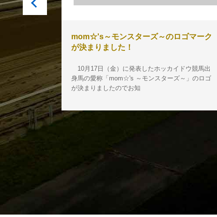
木）の臨時駐
mom☆'s～モンスターズ～のロゴマーク
が決まりました！
日において、
10月17日（金）に発表したホッカイドウ競馬出
ます。是非ご
身馬の愛称「mom☆'s ～モンスターズ～」のロゴ
が決まりましたのでお知