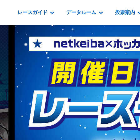
レースガイド
データルーム
投票案内
データルーム
レース情報
映像コンテンツ
門別競馬場情報
過去開催
投
騎手・調教師紹介
レース一覧
重賞競走VTR
門別競馬場グルメ
番組・級
騎手・調教師成績
出走表
重賞競走参考VTR
とねっこジン
開催日程
能力検査成績
成績表
レースダイジェスト
いずみ食堂
開催
坂路調教映像
払戻金一覧
新馬ダイジェスト
ルンビニフー
重賞
遠征馬情報
騎手成績表
勝馬屋
スタ
馬主服紹介
馬番成績表
発売情報
番組編成要領
オッズ
道内の
道外