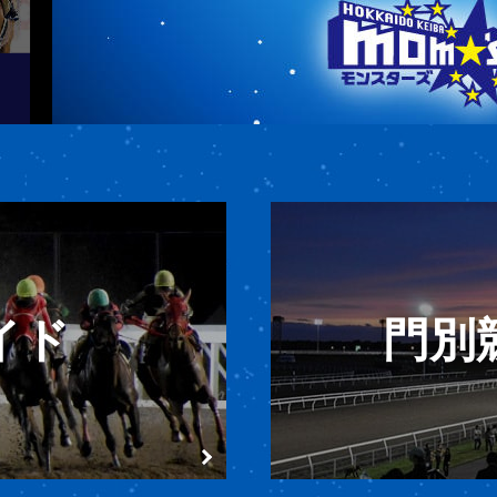
イド
門別