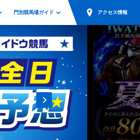
門別競馬場ガイド
アクセス情報
情報
票案内
ファンルーム
アクセス情報
電話・インターネット投票
競馬用語集
お車でのご来場
別表ダウンロード
場外発売所
無料送迎バスでのご来場
ギスカン
実況・テレホンサービス
公共の交通機関でのご来場
カレンダー
発売・払戻
ドカフェ
競走体系図
リオンシリーズ競走
発売情報(PDF)
の発売情報