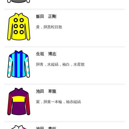
飯田 正剛
黄，胴黒蛇目散
生垣 博志
胴青，水縦縞，袖白，水星散
池田 草龍
紫，胴黄一本輪，袖赤縦縞
池田 貴征