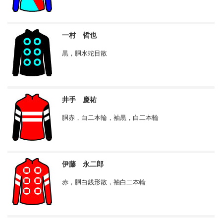
一村 哲也
黒，胴水蛇目散
井手 慶祐
胴赤，白二本輪，袖黒，白二本輪
伊藤 永二郎
赤，胴白銭形散，袖白二本輪