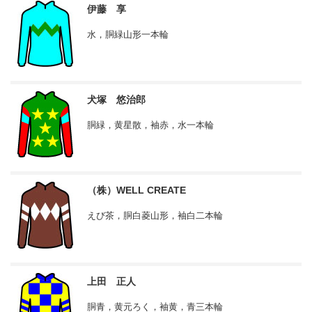
伊藤 享
水，胴緑山形一本輪
犬塚 悠治郎
胴緑，黄星散，袖赤，水一本輪
（株）WELL CREATE
えび茶，胴白菱山形，袖白二本輪
上田 正人
胴青，黄元ろく，袖黄，青三本輪