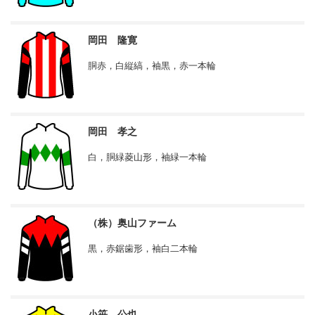
岡田 隆寛
胴赤，白縦縞，袖黒，赤一本輪
岡田 孝之
白，胴緑菱山形，袖緑一本輪
（株）奥山ファーム
黒，赤鋸歯形，袖白二本輪
小笹 公也