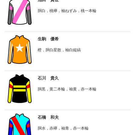
胴白，桃襷，袖ねずみ，桃一本輪
生駒 優希
橙，胴白星散，袖白縦縞
石川 貴久
胴黒，黄二本輪，袖黄，赤一本輪
石橋 和夫
胴水，赤襷，袖青，赤一本輪