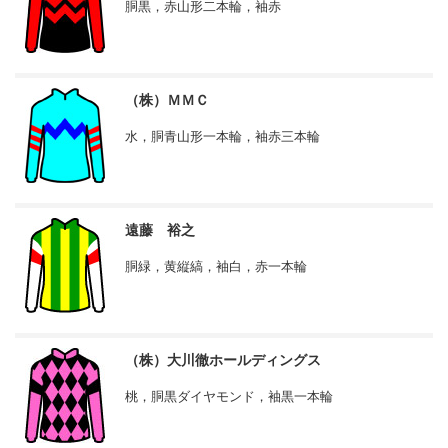
胴黒，赤山形二本輪，袖赤
（株）ＭＭＣ
水，胴青山形一本輪，袖赤三本輪
遠藤 裕之
胴緑，黄縦縞，袖白，赤一本輪
（株）大川徹ホールディングス
桃，胴黒ダイヤモンド，袖黒一本輪