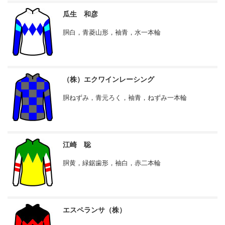
瓜生 和彦
胴白，青菱山形，袖青，水一本輪
（株）エクワインレーシング
胴ねずみ，青元ろく，袖青，ねずみ一本輪
江崎 聡
胴黄，緑鋸歯形，袖白，赤二本輪
エスペランサ（株）