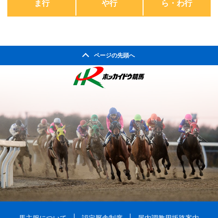
ま行
や行
ら・わ行
ページの先頭へ