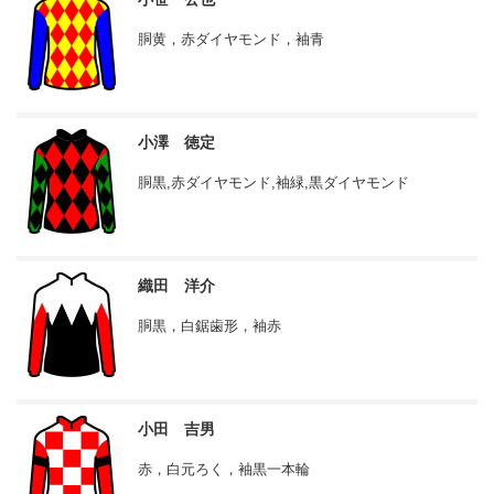
胴黄，赤ダイヤモンド，袖青
小澤 徳定
胴黒,赤ダイヤモンド,袖緑,黒ダイヤモンド
織田 洋介
胴黒，白鋸歯形，袖赤
小田 吉男
赤，白元ろく，袖黒一本輪