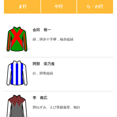
ま行
や行
ら・わ行
会田 裕一
緑，胴赤十字襷，袖赤縦縞
阿部 栄乃進
白，胴青縦縞
李 南広
胴ねずみ、えび茶鋸歯形、袖白