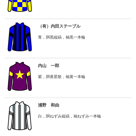
（有）内田ステーブル
青，胴黒縦縞，袖黒一本輪
内山 一郎
紫，胴黄星散，袖黄一本輪
浦野 和由
白，胴ねずみ縦縞，袖ねずみ一本輪