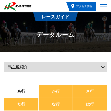
アクセス情報
レースガイド
データルーム
あ行
か行
さ行
た行
な行
は行