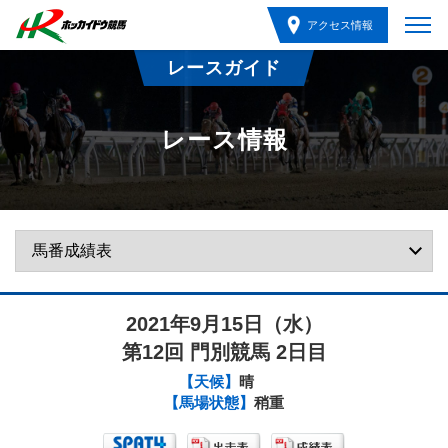
アクセス情報
レースガイド
レース情報
2021年9月15日（水）
第12回 門別競馬 2日目
【天候】
晴
【馬場状態】
稍重