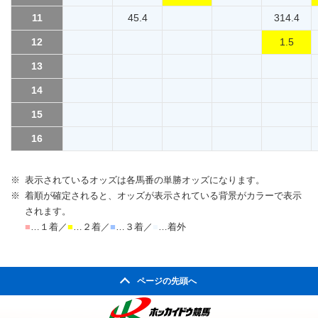
11
45.4
314.4
12
1.5
13
14
15
16
表示されているオッズは各馬番の単勝オッズになります。
着順が確定されると、オッズが表示されている背景がカラーで表示
されます。
■
…１着／
■
…２着／
■
…３着／
■
…着外
ページの先頭へ