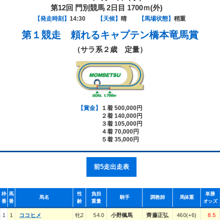
第12回 門別競馬 2日目 1700ｍ(外)
【発走時刻】
14:30
【天候】
晴
【馬場状態】
稍重
第１競走
頼れるキャプテン橋本竜馬賞
（サラ系２歳 定量）
【賞金】
１着 500,000円
２着 140,000円
３着 105,000円
４着 70,000円
５着 35,000円
前5走出走表
枠
馬
性
負担
単勝
馬名
騎手
調教師
馬体重
番
番
齢
重量
オッズ
1
1
ココヒメ
牝2
54.0
小野楓馬
齊藤正弘
460(+6)
8.5