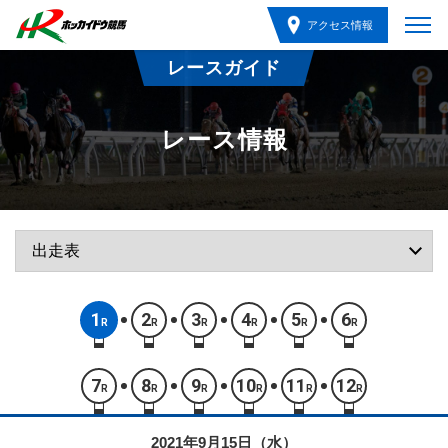
アクセス情報
レースガイド
レース情報
1
2
3
4
5
6
R
R
R
R
R
R
7
8
9
10
11
12
R
R
R
R
R
R
2021年9月15日（水）