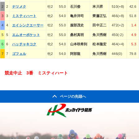
2
2
ナツメク
牡2
55.0
石川倭
米川昇
510(+8)
42.6
3
3
ミスティハート
牝2
54.0
亀井洋司
齊藤正弘
466(+8)
51.8
4
4
エイシンクエーサー
牡2
55.0
服部茂史
田中正二
472(+2)
1.4
5
5
エムオーポケット
牡2
55.0
桑村真明
角川秀樹
450(-2)
4.9
6
6
ハッチャキコク
牝2
54.0
山本咲希到
松本隆宏
464(+4)
5.3
7
7
ゴフェル
牝2
54.0
阿部龍
角川秀樹
446(0)
79.8
競走中止 3番 ミスティハート
ページの先頭へ