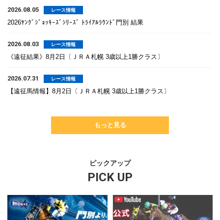
2026.08.05
レース情報
2026ﾔﾝｸﾞｼﾞｮｯｷｰｽﾞｼﾘｰｽﾞ ﾄﾗｲｱﾙﾗｳﾝﾄﾞ門別 結果
2026.08.03
レース情報
《遠征結果》8月2日〔ＪＲＡ札幌 3歳以上1勝クラス〕
2026.07.31
レース情報
【遠征馬情報】8月2日〔ＪＲＡ札幌 3歳以上1勝クラス〕
もっと見る
ピックアップ
PICK UP