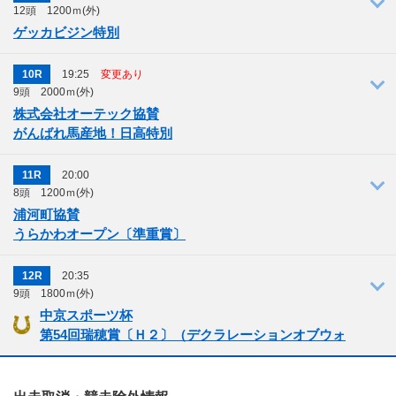
12頭 1200ｍ(外)
前5走出走表
出走表
オッズ
成績表
動画
ゲッカビジン特別
10
19:25
変更
あり
9頭 2000ｍ(外)
前5走出走表
出走表
オッズ
成績表
動画
株式会社オーテック協賛
がんばれ馬産地！日高特別
11
20:00
8頭 1200ｍ(外)
前5走出走表
出走表
オッズ
成績表
動画
浦河町協賛
うらかわオープン〔準重賞〕
12
20:35
9頭 1800ｍ(外)
前5走出走表
出走表
オッズ
成績表
動画
中京スポーツ杯
第54回瑞穂賞〔Ｈ２〕（デクラレーションオブウォ