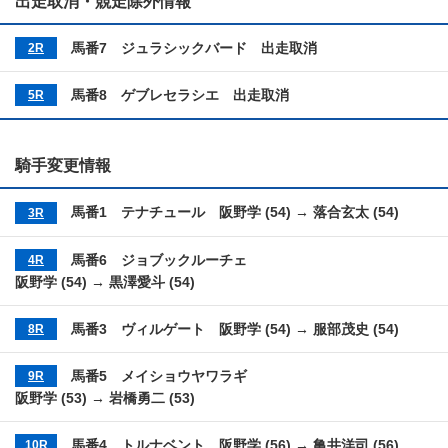
出走取消・競走除外情報
前5走出走表
出走表
オッズ
成績表
動画
7
ジュラシックバード
出走取消
2
8
ゲブレセラシエ
出走取消
5
騎手変更情報
1
テナチュール
阪野学 (54) → 落合玄太 (54)
3
6
ジョブックルーチェ
4
阪野学 (54) → 黒澤愛斗 (54)
3
ヴィルゲート
阪野学 (54) → 服部茂史 (54)
8
5
メイショウヤワラギ
9
阪野学 (53) → 岩橋勇二 (53)
4
トルナベント
阪野学 (56) → 亀井洋司 (56)
10