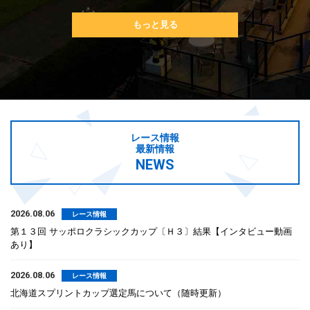
もっと見る
レース情報
最新情報
NEWS
2026.08.06
レース情報
第１３回 サッポロクラシックカップ〔Ｈ３〕結果【インタビュー動画
あり】
2026.08.06
レース情報
北海道スプリントカップ選定馬について（随時更新）