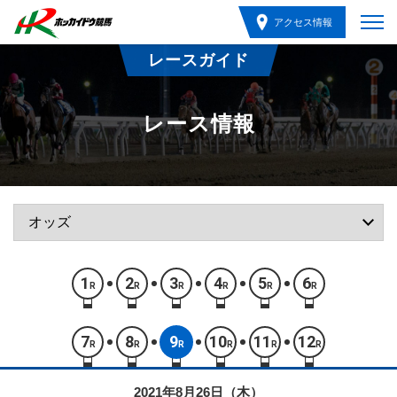
アクセス情報
レースガイド
レース情報
1
2
3
4
5
6
R
R
R
R
R
R
7
8
9
10
11
12
R
R
R
R
R
R
2021年8月26日（木）