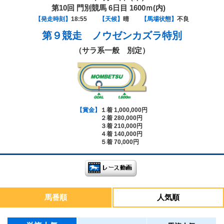
第10回 門別競馬 6日目 1600ｍ(内)
【発走時刻】
18:55
【天候】
晴
【馬場状態】
不良
第９競走
ノウゼンカズラ特別
（サラ系一般 別定）
【賞金】
１着 1,000,000円
２着 280,000円
３着 210,000円
４着 140,000円
５着 70,000円
馬番順
人気順