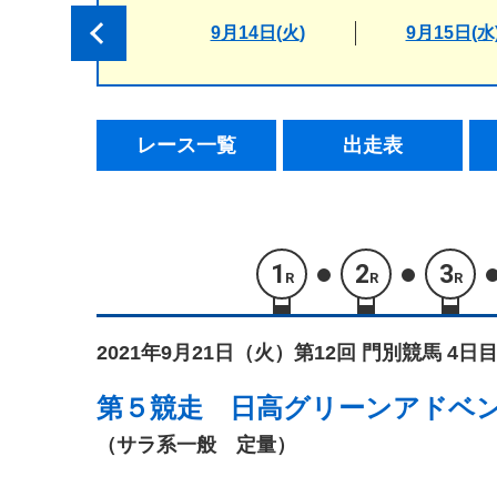
9月14日(火)
9月15日(水
レース一覧
出走表
1
2
3
R
R
R
2021年9月21日（火）
第12回 門別競馬 4日目
第５競走
日高グリーンアドベ
（サラ系一般 定量）