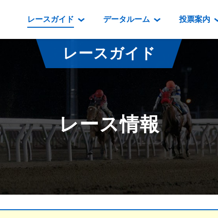
レースガイド
データルーム
投票案内
データルーム
レース情報
映像コンテンツ
門別競馬場情報
過去開催
投
レースガイド
騎手・調教師紹介
レース一覧
重賞競走VTR
門別競馬場グルメ
番組・級
騎手・調教師成績
出走表
重賞競走参考VTR
とねっこジン
開催日程
能力検査成績
成績表
レースダイジェスト
いずみ食堂
開催
レース情報
坂路調教映像
払戻金一覧
新馬ダイジェスト
ルンビニフー
重賞
遠征馬情報
騎手成績表
勝馬屋
スタ
馬主服紹介
馬番成績表
発売情報
番組編成要領
オッズ
道内の
道外