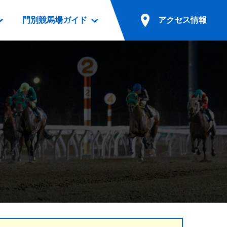
門別競馬場ガイド
アクセス情報
情報
票案内
ファンルーム
アクセス情報
電話・インターネット投票
競馬用語集
お車でのご来場
別表ダウンロード
場外発売所
無料送迎バスでのご来場
ギスカン
実況・テレホンサービス
公共の交通機関でのご来場
カレンダー
発売・払戻
ドカフェ
競走体系図
リオンシリーズ競走
発売情報(PDF)
の発売情報