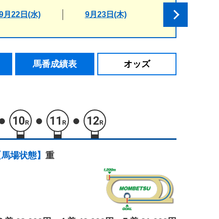
9月22日(水)
9月23日(木)
馬番成績表
オッズ
10
11
12
R
R
R
【馬場状態】
重