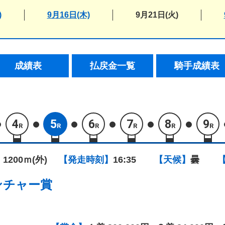
)
9月16日(木)
9月21日(火)
成績表
払戻金一覧
騎手成績表
4
5
6
7
8
9
R
R
R
R
R
R
 1200ｍ(外)
【発走時刻】
16:35
【天候】
曇
ンチャー賞