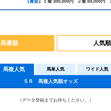
【賞金】
１着 300,000円
２着 84,000円
馬番順
人気順
馬複人気
馬単人気
ワイド人気
５Ｒ 馬複人気順オッズ
（データ登録までお待ちください。）