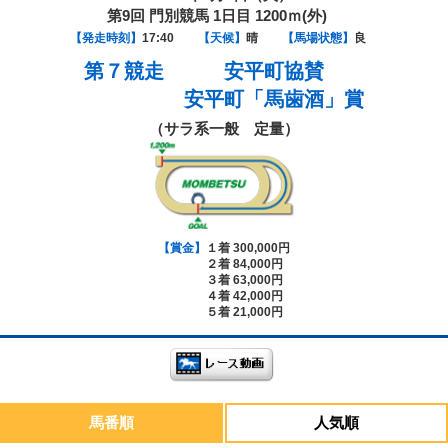
第9回 門別競馬 1日目 1200ｍ(外)
【発走時刻】
17:40
【天候】
晴
【馬場状態】
良
第７競走
安平町協賛
安平町「馬歯酒」賞
（サラ系一般 定量）
【賞金】
１着 300,000円
２着 84,000円
３着 63,000円
４着 42,000円
５着 21,000円
馬番順
人気順