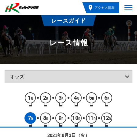
アクセス情報
レースガイド
レース情報
1
2
3
4
5
6
R
R
R
R
R
R
7
8
9
10
11
12
R
R
R
R
R
R
2021年8月3日（火）