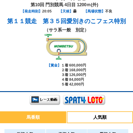
第10回 門別競馬 4日目 1200ｍ(外)
【発走時刻】
20:05
【天候】
曇
【馬場状態】
不良
第１１競走
第３５回愛別きのこフェス特別
（サラ系一般 別定）
【賞金】
１着 600,000円
２着 168,000円
３着 126,000円
４着 84,000円
５着 42,000円
馬番順
人気順