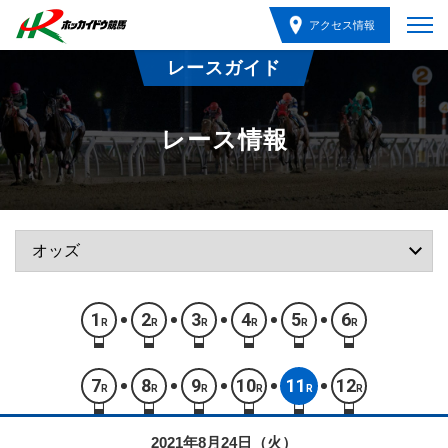
アクセス情報
レースガイド
レース情報
1
2
3
4
5
6
R
R
R
R
R
R
7
8
9
10
11
12
R
R
R
R
R
R
2021年8月24日（火）