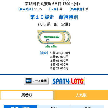
第13回 門別競馬 6日目 1700ｍ(外)
【発走時刻】
19:25
【天候】
曇
【馬場状態】
重
第１０競走
藤袴特別
（サラ系一般 定量）
【賞金】
１着 450,000円
２着 90,000円
３着 68,000円
４着 45,000円
５着 22,000円
馬番順
人気順