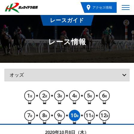
アクセス情報
レースガイド
レース情報
1
2
3
4
5
6
R
R
R
R
R
R
7
8
9
10
11
12
R
R
R
R
R
R
2020年10月8日（木）