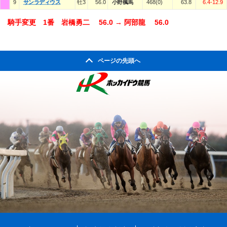
9
サンラディウス
牡3
56.0
小野楓馬
468(0)
63.8
6.4-12.9
騎手変更 1番 岩橋勇二 56.0 → 阿部龍 56.0
ページの先頭へ