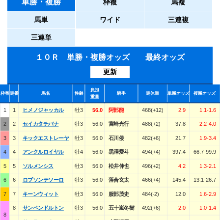
単勝・複勝
枠複
馬複
馬単
ワイド
三連複
三連単
１０Ｒ 単勝・複勝オッズ 最終オッズ
更新
負担
枠番
馬番
馬名
性齢
騎手
馬体重
単勝オッズ
複勝オッズ
重量
1
1
ヒメノジャッカル
牡3
56.0
阿部龍
468(+12)
2.9
1.1-1.6
2
2
セイカタチバナ
牡3
56.0
宮崎光行
488(+2)
37.8
2.2-4.0
3
3
キックエストレーヤ
牡3
56.0
石川倭
482(+6)
21.7
1.9-3.4
4
4
アンクルロイヤル
牡4
56.0
黒澤愛斗
494(+4)
397.4
66.7-99.9
5
5
ソルメンシス
牡3
56.0
松井伸也
496(+2)
4.2
1.3-2.1
6
6
ロブソンテソーロ
牡3
56.0
落合玄太
466(+4)
145.4
13.1-26.7
7
7
キーンウィット
牡3
56.0
服部茂史
484(-2)
12.0
1.6-2.9
8
サンペンドルトン
牡3
56.0
五十嵐冬樹
492(+6)
2.0
1.0-1.4
8