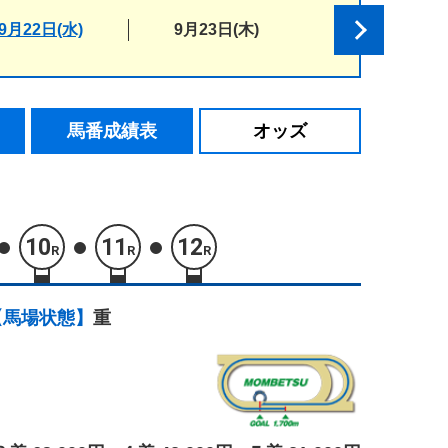
9月22日(水)
9月23日(木)
馬番成績表
オッズ
10
11
12
R
R
R
【馬場状態】
重