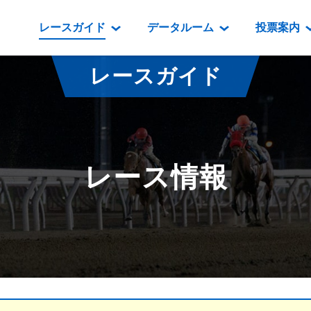
レースガイド
データルーム
投票案内
データルーム
レース情報
映像コンテンツ
門別競馬場情報
過去開催
投
レースガイド
騎手・調教師紹介
レース一覧
重賞競走VTR
門別競馬場グルメ
番組・級
騎手・調教師成績
出走表
重賞競走参考VTR
とねっこジン
開催日程
能力検査成績
成績表
レースダイジェスト
いずみ食堂
開催
レース情報
坂路調教映像
払戻金一覧
新馬ダイジェスト
ルンビニフー
重賞
遠征馬情報
騎手成績表
勝馬屋
スタ
馬主服紹介
馬番成績表
発売情報
番組編成要領
オッズ
道内の
道外