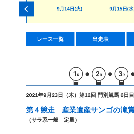
9月14日(火)
9月15日(水
レース一覧
出走表
1
2
3
R
R
R
2021年9月23日（木）
第12回 門別競馬 6日目
第４競走
産業遺産サンゴの滝
（サラ系一般 定量）