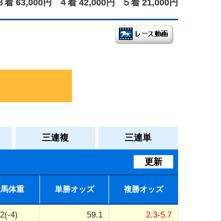
３着 63,000円
４着 42,000円
５着 21,000円
三連複
三連単
更新
馬体重
単勝オッズ
複勝オッズ
2(-4)
59.1
2.3-5.7