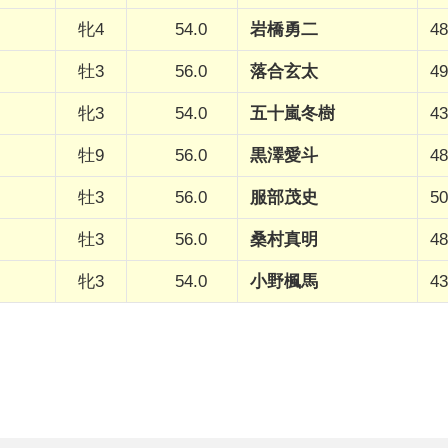
牝4
54.0
岩橋勇二
48
牡3
56.0
落合玄太
49
牝3
54.0
五十嵐冬樹
43
牡9
56.0
黒澤愛斗
48
牡3
56.0
服部茂史
50
牡3
56.0
桑村真明
48
牝3
54.0
小野楓馬
43