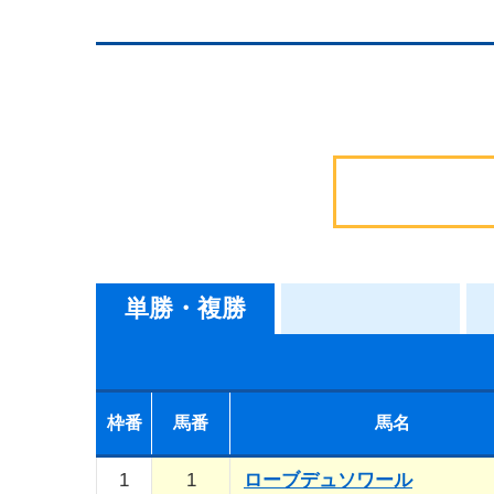
単勝・複勝
枠番
馬番
馬名
1
1
ローブデュソワール