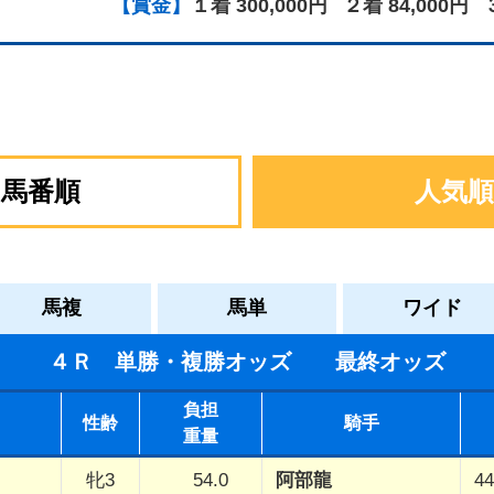
【賞金】
１着 300,000円
２着 84,000円
馬番順
人気順
馬複
馬単
ワイド
４Ｒ 単勝・複勝オッズ 最終オッズ
負担
性齢
騎手
重量
牝3
54.0
阿部龍
44