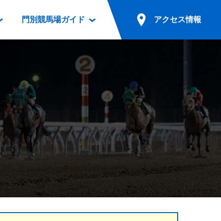
門別競馬場ガイド
アクセス情報
情報
票案内
ファンルーム
アクセス情報
電話・インターネット投票
競馬用語集
お車でのご来場
別表ダウンロード
場外発売所
無料送迎バスでのご来場
ギスカン
実況・テレホンサービス
公共の交通機関でのご来場
カレンダー
発売・払戻
ドカフェ
競走体系図
リオンシリーズ競走
発売情報(PDF)
の発売情報