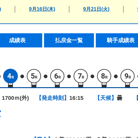
)
9月16日(木)
9月21日(火)
成績表
払戻金一覧
騎手成績表
4
5
6
7
8
9
R
R
R
R
R
R
 1700ｍ(外)
【発走時刻】
16:15
【天候】
曇
賞