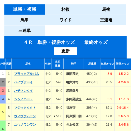
単勝・複勝
枠複
馬複
馬単
ワイド
三連複
三連単
４Ｒ 単勝・複勝オッズ 最終オッズ
更新
負担
枠番
馬番
馬名
性齢
騎手
馬体重
単勝オッズ
複勝オッズ
重量
1
1
ブラックアルバム
牡2
54.0
服部茂史
450(-2)
3.9
1.5-2.2
2
2
ハイプボーイ
牡2
54.0
亀井洋司
436(-10)
28.5
4.2-6.9
3
3
ハチマンタイ
牡2
54.0
黒澤愛斗
4
4
シシノハート
牝2
54.0
多田羅誠也
444(+6)
3.1
1.1-1.3
5
マジックタクト
牝2
54.0
福原杏
396(-4)
62.1
9.9-16.4
5
6
ヴィヴァムーン
セ2
▲51.0
阿岸潤一朗
470(+2)
17.0
3.6-5.9
7
ユウノワンワン
牝2
54.0
井上俊彦
394(+2)
21.4
3.4-5.6
6