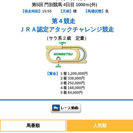
第5回 門別競馬 4日目 1000ｍ(外)
【発走時刻】
15:55
【天候】
晴
【馬場状態】
良
第４競走
ＪＲＡ認定アタックチャレンジ競走
（サラ系２歳 定量）
【賞金】
１着 1,200,000円
２着 336,000円
３着 252,000円
４着 168,000円
５着 84,000円
馬番順
人気順