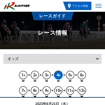
アクセス情報
レースガイド
レース情報
1
2
3
4
5
6
R
R
R
R
R
R
7
8
9
10
11
12
R
R
R
R
R
R
2023年6月21日（水）