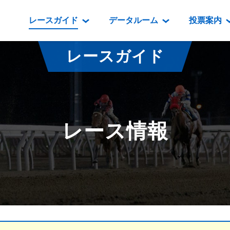
レースガイド
データルーム
投票案内
データルーム
レース情報
映像コンテンツ
門別競馬場情報
過去開催
投
レースガイド
騎手・調教師紹介
レース一覧
重賞競走VTR
門別競馬場グルメ
番組・級
騎手・調教師成績
出走表
重賞競走参考VTR
とねっこジン
開催日程
能力検査成績
成績表
レースダイジェスト
いずみ食堂
開催
レース情報
坂路調教映像
払戻金一覧
新馬ダイジェスト
ルンビニフー
重賞
遠征馬情報
騎手成績表
勝馬屋
スタ
馬主服紹介
馬番成績表
発売情報
番組編成要領
オッズ
道内の
道外