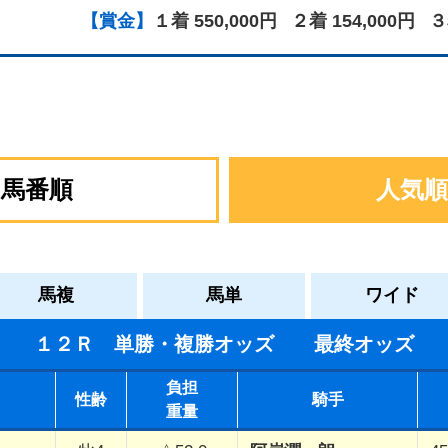
【賞金】
１着 550,000円
２着 154,000円
３
馬番順
人気順
馬複
馬単
ワイド
１２Ｒ 単勝・複勝オッズ 最終オッズ
負担
性齢
騎手
重量