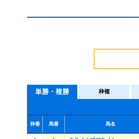
単勝・複勝
枠複
枠番
馬番
馬名