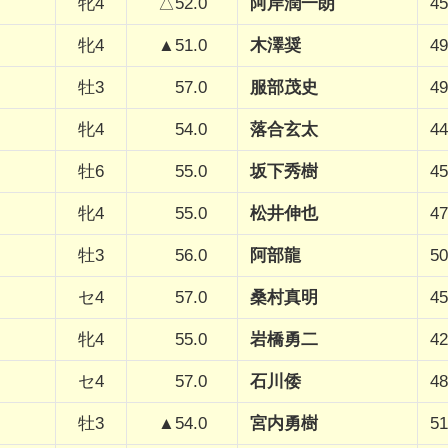
牝4
△52.0
阿岸潤一朗
45
牝4
▲51.0
木澤奨
49
牡3
57.0
服部茂史
49
牝4
54.0
落合玄太
44
牡6
55.0
坂下秀樹
45
牝4
55.0
松井伸也
47
牡3
56.0
阿部龍
50
セ4
57.0
桑村真明
45
牝4
55.0
岩橋勇二
42
セ4
57.0
石川倭
48
牡3
▲54.0
宮内勇樹
51