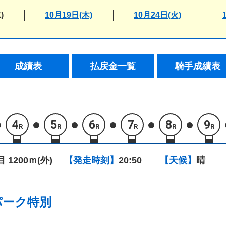
)
10月19日(木)
10月24日(火)
成績表
払戻金一覧
騎手成績表
4
5
6
7
8
9
R
R
R
R
R
R
目 1200ｍ(外)
【発走時刻】
20:50
【天候】
晴
パーク特別