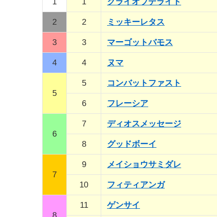
1
1
クライオブデライト
2
2
ミッキーレタス
3
3
マーゴットバモス
4
4
ヌマ
5
コンバットファスト
5
6
フレーシア
7
ディオスメッセージ
6
8
グッドボーイ
9
メイショウサミダレ
7
10
フィティアンガ
11
ゲンサイ
8