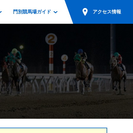
門別競馬場ガイド
アクセス情報
情報
票案内
ファンルーム
アクセス情報
電話・インターネット投票
競馬用語集
お車でのご来場
別表ダウンロード
場外発売所
無料送迎バスでのご来場
ギスカン
実況・テレホンサービス
公共の交通機関でのご来場
カレンダー
発売・払戻
ドカフェ
競走体系図
リオンシリーズ競走
発売情報(PDF)
の発売情報