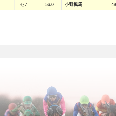
セ7
56.0
小野楓馬
49