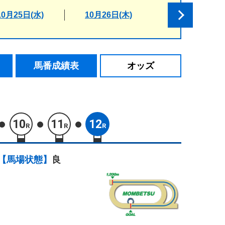
10月25日(水)
10月26日(木)
馬番成績表
オッズ
10
11
12
R
R
R
【馬場状態】
良