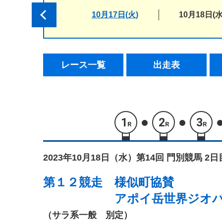
10月17日(火)
10月18日(水
レース一覧
出走表
1
2
3
R
R
R
2023年10月18日（水）
第14回 門別競馬 2日
第１２競走
様似町協賛
アポイ岳世界ジオ
（サラ系一般 別定）