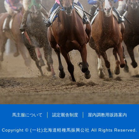
馬主服について
認定厩舎制度
屋内調教用坂路案内
Copyright ©
(一社)北海道軽種馬振興公社
All Rights Reserved.