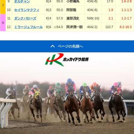
9
オルチャン
牝4
55.0
小野楓馬
434(-8)
17.0
1.6-2.8
7
10
セイランマクフィ
牝3
55.0
阿部龍
404(-8)
1.9
1.1-1.3
11
ダンクバローズ
牡4
57.0
服部茂史
568(-10)
2.1
1.2-1.7
8
12
ミラージュフルール
牝6
☆54.0
阿岸潤一朗
464(-2)
110.7
8.2-16.3
ページの先頭へ