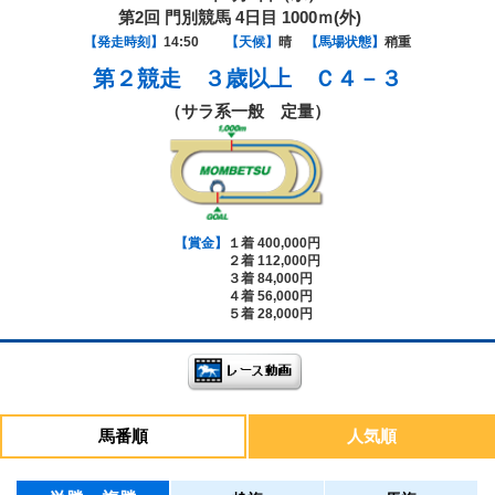
第2回 門別競馬 4日目 1000ｍ(外)
【発走時刻】
14:50
【天候】
晴
【馬場状態】
稍重
第２競走
３歳以上 Ｃ４－３
（サラ系一般 定量）
【賞金】
１着 400,000円
２着 112,000円
３着 84,000円
４着 56,000円
５着 28,000円
馬番順
人気順