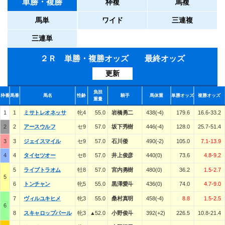
単勝・複勝
枠複
馬複
馬単
ワイド
三連複
三連単
２Ｒ 単勝・複勝オッズ 最終オッズ
更新
負担
枠番
馬番
馬名
性齢
騎手
馬体重
単勝オッズ
複勝オッズ
重量
1
1
ミサトレオネッサ
牝4
55.0
岩橋勇二
438(-4)
179.6
16.6-33.2
2
2
アースウルフ
セ9
57.0
坂下秀樹
446(-4)
128.0
25.7-51.4
3
3
ジェイスマイル
セ9
57.0
石川倭
490(-2)
105.0
7.1-13.9
4
4
タイセツオー
セ8
57.0
井上俊彦
440(0)
73.6
4.8-9.2
5
ライプトラオム
牡8
57.0
宮内勇樹
480(0)
36.2
1.5-2.7
5
6
トンチャン
牝5
55.0
黒澤愛斗
436(0)
74.0
4.7-9.0
7
ヴィルユキヒメ
牝3
55.0
桑村真明
458(-4)
8.8
1.5-2.5
6
8
スキャロップパール
牝3
▲52.0
小野俊斗
392(+2)
226.5
10.8-21.4