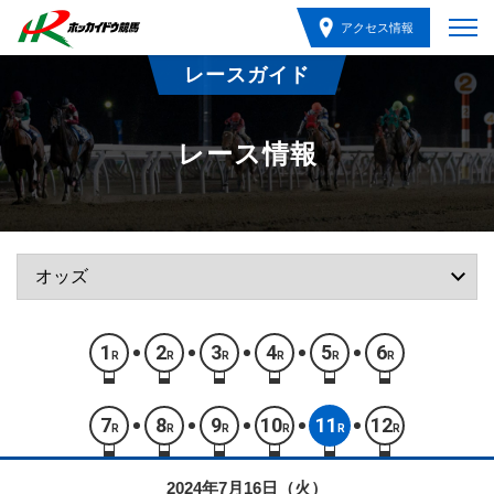
アクセス情報
レースガイド
レース情報
1
2
3
4
5
6
R
R
R
R
R
R
7
8
9
10
11
12
R
R
R
R
R
R
2024年7月16日（火）