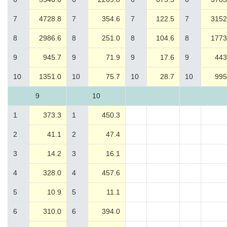
7
4728.8
7
354.6
7
122.5
7
3152
8
2986.6
8
251.0
8
104.6
8
1773
9
945.7
9
71.9
9
17.6
9
443
10
1351.0
10
75.7
10
28.7
10
995
9
10
1
373.3
1
450.3
2
41.1
2
47.4
3
14.2
3
16.1
4
328.0
4
457.6
5
10.9
5
11.1
6
310.0
6
394.0