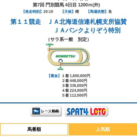
第7回 門別競馬 4日目 1200ｍ(外)
【発走時刻】
20:10
【天候】
晴
【馬場状態】
良
第１１競走
ＪＡ北海道信連札幌支所協賛
ＪＡバンクよりぞう特別
（サラ系一般 別定）
【賞金】
１着 1,600,000円
２着 448,000円
３着 336,000円
４着 224,000円
５着 112,000円
馬番順
人気順