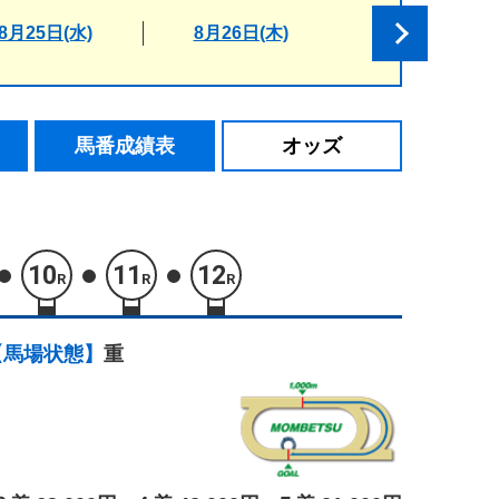
8月25日(水)
8月26日(木)
馬番成績表
オッズ
10
11
12
R
R
R
【馬場状態】
重