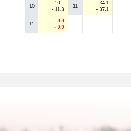
10.1
34.1
10
11
- 11.3
- 37.1
8.8
11
- 9.9