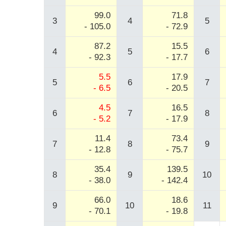
99.0
71.8
3
4
5
- 105.0
- 72.9
87.2
15.5
4
5
6
- 92.3
- 17.7
5.5
17.9
5
6
7
- 6.5
- 20.5
4.5
16.5
6
7
8
- 5.2
- 17.9
11.4
73.4
7
8
9
- 12.8
- 75.7
35.4
139.5
8
9
10
- 38.0
- 142.4
66.0
18.6
9
10
11
- 70.1
- 19.8