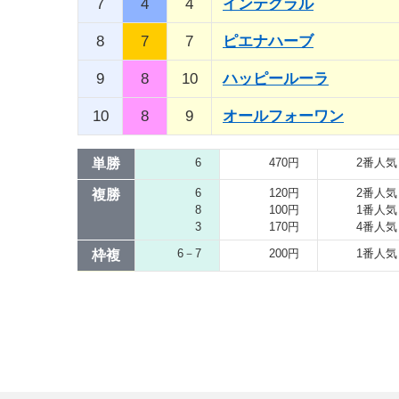
7
4
4
インテグラル
8
7
7
ピエナハーブ
9
8
10
ハッピールーラ
10
8
9
オールフォーワン
単勝
6
470円
2番人気
6
120円
2番人気
複勝
8
100円
1番人気
3
170円
4番人気
6－7
200円
1番人気
枠複