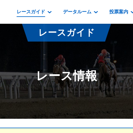
レースガイド
データルーム
投票案内
データルーム
レース情報
映像コンテンツ
門別競馬場情報
過去開催
投
レースガイド
騎手・調教師紹介
レース一覧
重賞競走VTR
門別競馬場グルメ
番組・級
騎手・調教師成績
出走表
重賞競走参考VTR
とねっこジン
開催日程
能力検査成績
成績表
レースダイジェスト
いずみ食堂
開催
レース情報
坂路調教映像
払戻金一覧
新馬ダイジェスト
ルンビニフー
重賞
遠征馬情報
騎手成績表
勝馬屋
スタ
馬主服紹介
馬番成績表
発売情報
番組編成要領
オッズ
道内の
道外