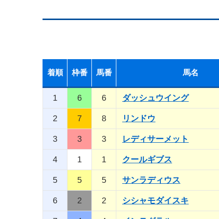
着順
枠番
馬番
馬名
1
6
6
ダッシュウイング
2
7
8
リンドウ
3
3
3
レディサーメット
4
1
1
クールギブス
5
5
5
サンラディウス
6
2
2
シシャモダイスキ