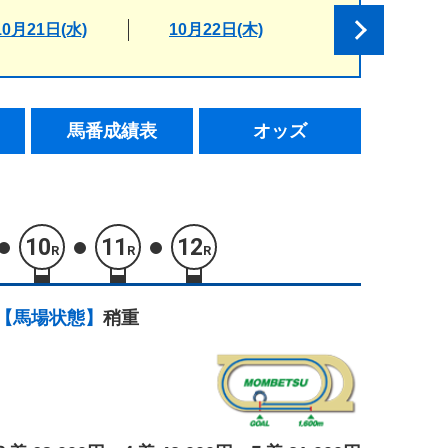
10月21日(水)
10月22日(木)
馬番成績表
オッズ
10
11
12
R
R
R
【馬場状態】
稍重