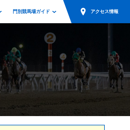
門別競馬場ガイド
アクセス情報
情報
票案内
ファンルーム
アクセス情報
電話・インターネット投票
競馬用語集
お車でのご来場
別表ダウンロード
場外発売所
無料送迎バスでのご来場
ギスカン
実況・テレホンサービス
公共の交通機関でのご来場
カレンダー
発売・払戻
ドカフェ
競走体系図
リオンシリーズ競走
発売情報(PDF)
の発売情報