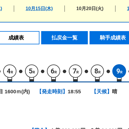
)
10月15日(木)
10月20日(火)
成績表
払戻金一覧
騎手成績表
4
5
6
7
8
9
R
R
R
R
R
R
目 1600ｍ(内)
【発走時刻】
18:55
【天候】
晴