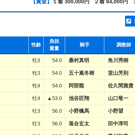
【賞金】
１着 300,000円
２着 84,000円
負担
性齢
騎手
調教師
重量
牝3
54.0
桑村真明
角川秀樹
牝3
54.0
五十嵐冬樹
堂山芳則
牝4
54.0
阿部龍
佐久間雅貴
牡4
▲53.0
池谷匠翔
山口竜一
牡3
56.0
小野楓馬
小野望
牡3
56.0
落合玄太
田中淳司