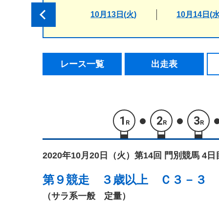
10月13日(火)
10月14日(水
レース一覧
出走表
1
2
3
R
R
R
2020年10月20日（火）
第14回 門別競馬 4日
第９競走
３歳以上 Ｃ３－３
（サラ系一般 定量）