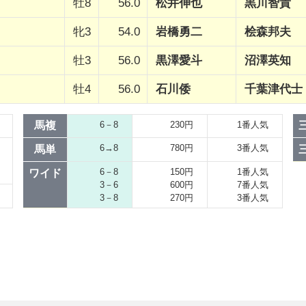
牡8
56.0
松井伸也
黒川智貴
牝3
54.0
岩橋勇二
桧森邦夫
牡3
56.0
黒澤愛斗
沼澤英知
牡4
56.0
石川倭
千葉津代士
馬複
6－8
230円
1番人気
6→8
780円
3番人気
馬単
6－8
150円
1番人気
ワイド
3－6
600円
7番人気
3－8
270円
3番人気