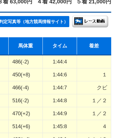
３着 63,000円
４着 42,000円
５着 21,000円
判定写真等（地方競馬情報サイト）
馬体重
タイム
着差
486(-2)
1:44:4
450(+8)
1:44:6
１
466(-4)
1:44:7
クビ
516(-2)
1:44:8
１／２
470(+2)
1:44:9
１／２
514(+6)
1:45:8
４