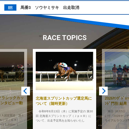
3
ソウヤミサキ
出走取消
8
RACE TOPICS
クラシックカッ
北海道スプリントカップ選定馬に
2026ﾔﾝｸﾞｼﾞｮｯ
インタビュー動
ついて（随時更新）
ﾝﾄﾞ門別 結果
令和8年8月13日（木）に実施予定の 第30
本日（8月5日〔
Ａ認定競走 第１
回 北海道スプリントカップ（ＪｐｎⅢ）に
いて『2026ヤン
カップ〔Ｈ３〕
ついて、出走予定馬をお知らせいたし
ライアルラウンド
ト1,200ｍ（