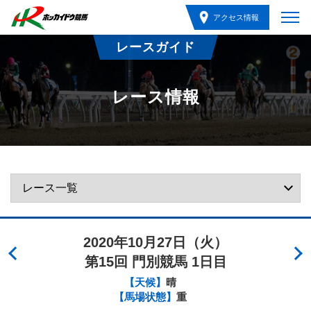
アクセス情報
レースガイド
レース情報
2020年10月27日（火）
第15回 門別競馬 1日目
【天候】
晴
【馬場状態】
重