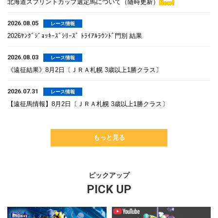
北海道スプリントカップ選定馬について（随時更新）
2026.08.05
レース情報
2026ﾔﾝｸﾞｼﾞｮｯｷｰｽﾞｼﾘｰｽﾞ ﾄﾗｲｱﾙﾗｳﾝﾄﾞ門別 結果
2026.08.03
レース情報
《遠征結果》8月2日〔ＪＲＡ札幌 3歳以上1勝クラス〕
2026.07.31
レース情報
【遠征馬情報】8月2日〔ＪＲＡ札幌 3歳以上1勝クラス〕
もっと見る
ピックアップ
PICK UP