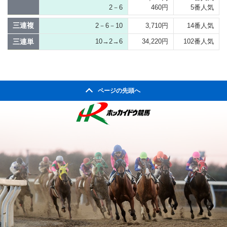
2－6
460円
5番人気
三連複
2－6－10
3,710円
14番人気
三連単
10→2→6
34,220円
102番人気
ページの先頭へ