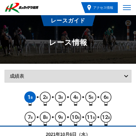
アクセス情報
レースガイド
レース情報
1
2
3
4
5
6
R
R
R
R
R
R
7
8
9
10
11
12
R
R
R
R
R
R
2021年10月6日（水）