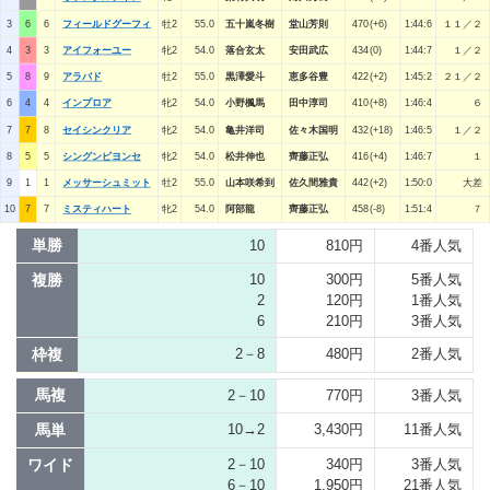
3
6
6
フィールドグーフィ
牡2
55.0
五十嵐冬樹
堂山芳則
470(+6)
1:44:6
１１／２
4
3
3
アイフォーユー
牝2
54.0
落合玄太
安田武広
434(0)
1:44:7
１／２
5
8
9
アラバド
牡2
55.0
黒澤愛斗
恵多谷豊
422(+2)
1:45:2
２１／２
6
4
4
インプロア
牝2
54.0
小野楓馬
田中淳司
410(+8)
1:46:4
６
7
7
8
セイシンクリア
牝2
54.0
亀井洋司
佐々木国明
432(+18)
1:46:5
１／２
8
5
5
シングンビヨンセ
牝2
54.0
松井伸也
齊藤正弘
416(+4)
1:46:7
１
9
1
1
メッサーシュミット
牡2
55.0
山本咲希到
佐久間雅貴
442(+2)
1:50:0
大差
10
7
7
ミスティハート
牝2
54.0
阿部龍
齊藤正弘
458(-8)
1:51:4
７
単勝
10
810円
4番人気
複勝
10
300円
5番人気
2
120円
1番人気
6
210円
3番人気
枠複
2－8
480円
2番人気
馬複
2－10
770円
3番人気
馬単
10→2
3,430円
11番人気
ワイド
2－10
340円
3番人気
6－10
1,950円
21番人気