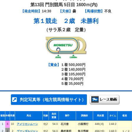
第13回 門別競馬 5日目 1600ｍ(内)
【発走時刻】
14:30
【天候】
曇
【馬場状態】
不良
第１競走
２歳 未勝利
（サラ系２歳 定量）
【賞金】
１着 500,000円
２着 140,000円
３着 105,000円
４着 70,000円
５着 35,000円
判定写真等（地方競馬情報サイト）
負担
着順
枠番
馬番
馬名
性齢
騎手
調教師
馬体重
タイム
着差
重量
1
8
10
アメリカンムーン
牝2
54.0
石川倭
小国博行
448(-6)
1:44:2
2
2
2
ヴァンダルジャン
牝2
54.0
桑村真明
角川秀樹
494(+6)
1:44:3
１／２