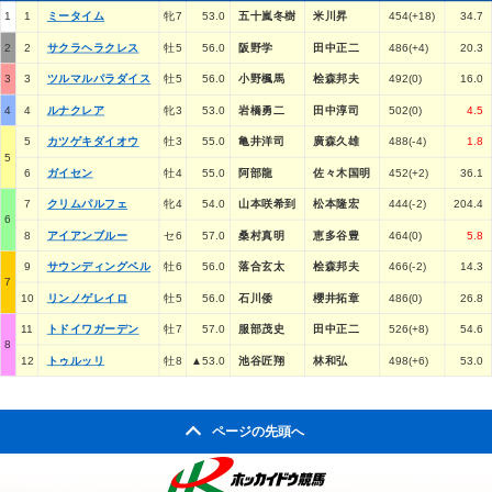
1
1
ミータイム
牝7
53.0
五十嵐冬樹
米川昇
454(+18)
34.7
2
2
サクラヘラクレス
牡5
56.0
阪野学
田中正二
486(+4)
20.3
3
3
ツルマルパラダイス
牡5
56.0
小野楓馬
桧森邦夫
492(0)
16.0
4
4
ルナクレア
牝3
53.0
岩橋勇二
田中淳司
502(0)
4.5
5
カツゲキダイオウ
牡3
55.0
亀井洋司
廣森久雄
488(-4)
1.8
5
6
ガイセン
牡4
55.0
阿部龍
佐々木国明
452(+2)
36.1
7
クリムパルフェ
牝4
54.0
山本咲希到
松本隆宏
444(-2)
204.4
6
8
アイアンブルー
セ6
57.0
桑村真明
恵多谷豊
464(0)
5.8
9
サウンディングベル
牡6
56.0
落合玄太
桧森邦夫
466(-2)
14.3
7
10
リンノゲレイロ
牡5
56.0
石川倭
櫻井拓章
486(0)
26.8
11
トドイワガーデン
牡7
57.0
服部茂史
田中正二
526(+8)
54.6
8
12
トゥルッリ
牡8
▲53.0
池谷匠翔
林和弘
498(+6)
53.0
ページの先頭へ