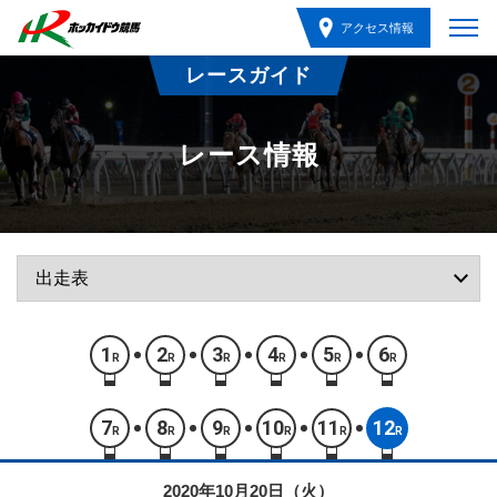
アクセス情報
レースガイド
レース情報
1
2
3
4
5
6
R
R
R
R
R
R
7
8
9
10
11
12
R
R
R
R
R
R
2020年10月20日（火）