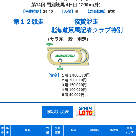
第14回 門別競馬 4日目 1200ｍ(外)
【発走時刻】
20:40
【天候】
晴
【馬場状態】
稍重
第１２競走
協賛競走
北海道競馬記者クラブ特別
（サラ系一般 別定）
【賞金】
１着 1,000,000円
２着 200,000円
３着 150,000円
４着 100,000円
５着 50,000円
前5走出走表
枠
馬
性
負担
単勝
馬名
騎手
調教師
馬体重
番
番
齢
重量
オッズ