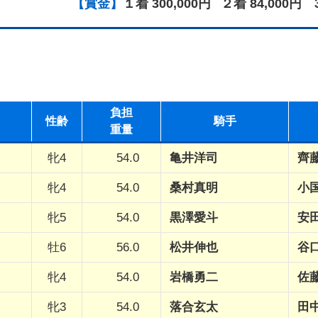
【賞金】
１着 300,000円
２着 84,000円
負担
性
齢
騎手
重量
牝4
54.0
亀井洋司
齊
牝4
54.0
桑村真明
小
牝5
54.0
黒澤愛斗
安
牡6
56.0
松井伸也
谷
牝4
54.0
岩橋勇二
佐
牝3
54.0
落合玄太
田