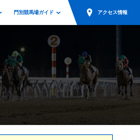
門別競馬場ガイド
アクセス情報
情報
票案内
ファンルーム
アクセス情報
電話・インターネット投票
競馬用語集
お車でのご来場
別表ダウンロード
場外発売所
無料送迎バスでのご来場
ギスカン
実況・テレホンサービス
公共の交通機関でのご来場
カレンダー
発売・払戻
ドカフェ
競走体系図
リオンシリーズ競走
発売情報(PDF)
の発売情報