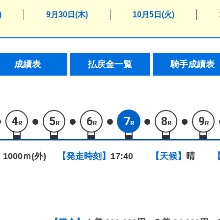
)
9月30日(木)
10月5日(火)
成績表
払戻金一覧
騎手成績表
4
5
6
7
8
9
R
R
R
R
R
R
 1000ｍ(外)
【発走時刻】
17:40
【天候】
晴