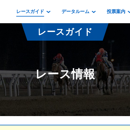
レースガイド
データルーム
投票案内
データルーム
レース情報
映像コンテンツ
門別競馬場情報
過去開催
投
レースガイド
騎手・調教師紹介
レース一覧
重賞競走VTR
門別競馬場グルメ
番組・級
騎手・調教師成績
出走表
重賞競走参考VTR
とねっこジン
開催日程
能力検査成績
成績表
レースダイジェスト
いずみ食堂
開催
レース情報
坂路調教映像
払戻金一覧
新馬ダイジェスト
ルンビニフー
重賞
遠征馬情報
騎手成績表
勝馬屋
スタ
馬主服紹介
馬番成績表
発売情報
番組編成要領
オッズ
道内の
道外