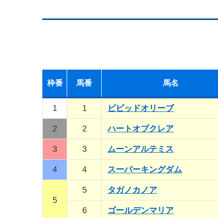
枠
番
馬
番
馬名
1
1
ビビッドオリーブ
2
2
ハートオブクレア
3
3
ムーンアルテミス
4
4
スーパーキングダム
5
タガノカノア
5
6
ゴールデンマリア