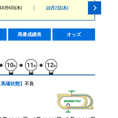
10月6日(水)
10月7日(木)
馬番成績表
オッズ
10
11
12
R
R
R
【馬場状態】
不良