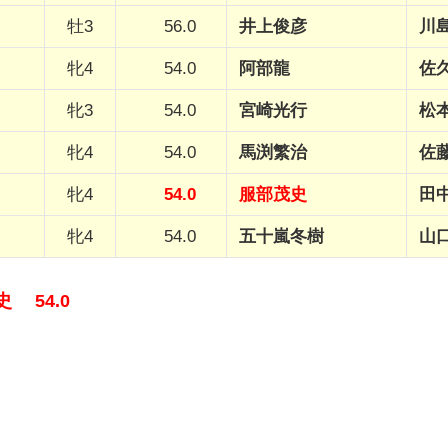
牡3
56.0
井上俊彦
川
牝4
54.0
阿部龍
佐
牝3
54.0
宮崎光行
松
牝4
54.0
馬渕繁治
佐
牝4
54.0
服部茂史
田
牝4
54.0
五十嵐冬樹
山
 54.0