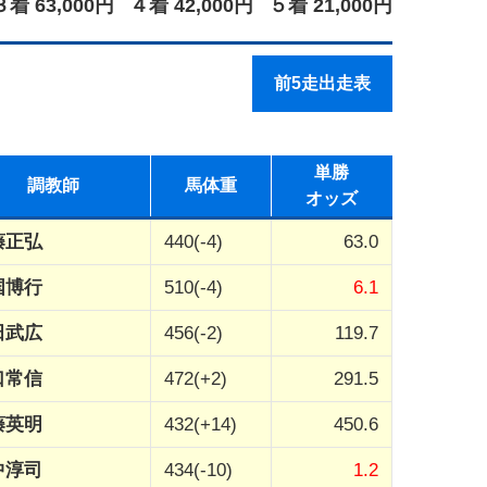
３着 63,000円
４着 42,000円
５着 21,000円
前5走出走表
単勝
調教師
馬体重
オッズ
藤正弘
440(-4)
63.0
国博行
510(-4)
6.1
田武広
456(-2)
119.7
口常信
472(+2)
291.5
藤英明
432(+14)
450.6
中淳司
434(-10)
1.2