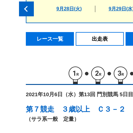
9月28日(火)
9月29日(水
レース一覧
出走表
1
2
3
R
R
R
2021年10月6日（水）
第13回 門別競馬 5日目
第７競走
３歳以上 Ｃ３－２
（サラ系一般 定量）