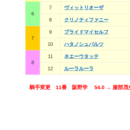
7
ヴィットリオーザ
6
8
クリノティファニー
9
プライドマイセルフ
7
10
ハタノシュバルツ
11
ネエーウタッテ
8
12
ルーラルーラ
騎手変更 11番 阪野学 54.0 → 服部茂史