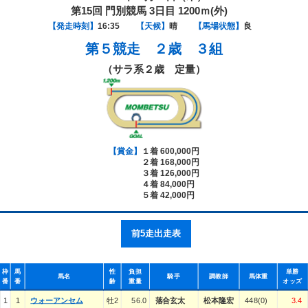
第15回 門別競馬 3日目 1200ｍ(外)
【発走時刻】
16:35
【天候】
晴
【馬場状態】
良
第５競走
２歳 ３組
（サラ系２歳 定量）
【賞金】
１着 600,000円
２着 168,000円
３着 126,000円
４着 84,000円
５着 42,000円
前5走出走表
枠
馬
性
負担
単勝
馬名
騎手
調教師
馬体重
番
番
齢
重量
オッズ
1
1
ウォーアンセム
牡2
56.0
落合玄太
松本隆宏
448(0)
3.4