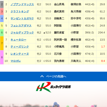
2
2
ノブアンドマックス
牡2
56.0
金山昇馬
柳澤好美
442(+8)
29.8
3
3
クラフトキング
牡2
56.0
桑村真明
角川秀樹
438(+4)
61.2
4
4
サンゼントカガヤク
牝2
55.0
岩橋勇二
田中淳司
430(+8)
95.6
5
5
フェレスアダマス
牝2
55.0
阿部龍
小国博行
452(+6)
24.8
6
6
ジャルディブラック
牝2
▲52.0
藤田凌駕
小野望
390(-2)
204.4
7
キュータロー
牡2
☆55.0
阿岸潤一朗
櫻井拓章
482(+4)
13.5
7
8
ティーズリンク
牝2
55.0
小野楓馬
小野望
430(+4)
1.7
9
レオンティーヌ
牝2
55.0
石川倭
小国博行
474(-2)
10.5
8
10
マロガレ
牡2
☆55.0
宮内勇樹
川島洋人
464(+4)
8.4
ページの先頭へ