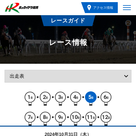
アクセス情報
レースガイド
レース情報
1
2
3
4
5
6
R
R
R
R
R
R
7
8
9
10
11
12
R
R
R
R
R
R
2024年10月31日（木）