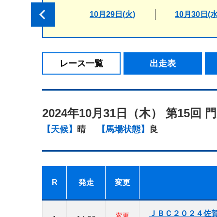
10月29日(火)
10月30日(水
レース一覧
出走表
2024年10月31日（木）
第15回 
【天候】
晴
【馬場状態】
良
R
発走
変更
ＪＢＣ２０２４佐
変更