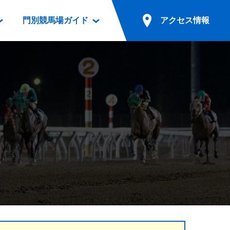
門別競馬場ガイド
アクセス情報
情報
票案内
ファンルーム
アクセス情報
電話・インターネット投票
競馬用語集
お車でのご来場
別表ダウンロード
場外発売所
無料送迎バスでのご来場
ギスカン
実況・テレホンサービス
公共の交通機関でのご来場
カレンダー
発売・払戻
ドカフェ
競走体系図
リオンシリーズ競走
発売情報(PDF)
の発売情報