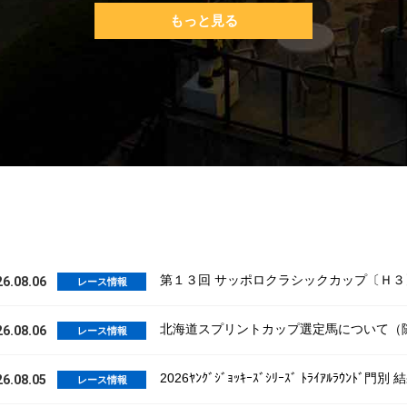
もっと見る
第１３回 サッポロクラシックカップ〔Ｈ
26.08.06
レース情報
北海道スプリントカップ選定馬について（
26.08.06
レース情報
2026ﾔﾝｸﾞｼﾞｮｯｷｰｽﾞｼﾘｰｽﾞ ﾄﾗｲｱﾙﾗｳﾝﾄﾞ門別 
26.08.05
レース情報