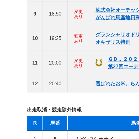
株式会社オーテッ
変更
9
18:50
あり
がんばれ馬産地日
グランシャリオド
変更
10
19:25
あり
オキザリス特別
ＧＤＪ２０２
変更
11
20:00
あり
第27回エー
12
20:40
選ばれたお米。ら
出走取消・競走除外情報
R
馬番
馬