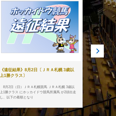
《遠征結果》8月2日〔ＪＲＡ札幌 3歳以
【遠征馬情
上1勝クラス〕
以上1勝
8月2日（日）ＪＲＡ札幌競馬 ＪＲＡ札幌 3歳以
8月2日（日
上1勝クラス にホッカイドウ競馬所属馬 が2頭出走
にホッカイド
し、以下の着順となり
で皆様のご