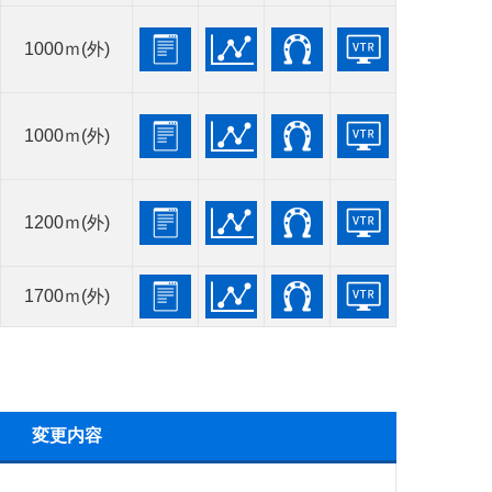
前5走
オッ
成績
動画
出走
ズ
表
1000ｍ(外)
表
前5走
オッ
成績
動画
出走
ズ
表
1000ｍ(外)
表
前5走
オッ
成績
動画
出走
ズ
表
1200ｍ(外)
表
前5走
オッ
成績
動画
出走
ズ
表
1700ｍ(外)
表
前5走
オッ
成績
動画
出走
ズ
表
表
変更内容