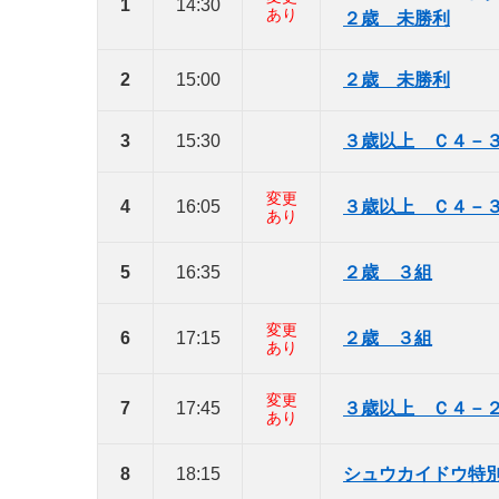
1
14:30
あり
２歳 未勝利
2
15:00
２歳 未勝利
3
15:30
３歳以上 Ｃ４－
変更
4
16:05
３歳以上 Ｃ４－
あり
5
16:35
２歳 ３組
変更
6
17:15
２歳 ３組
あり
変更
7
17:45
３歳以上 Ｃ４－
あり
8
18:15
シュウカイドウ特