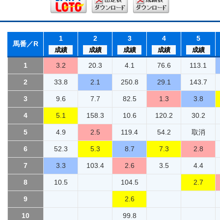
1
2
3
4
5
馬番／R
成績
成績
成績
成績
成績
1
3.2
20.3
4.1
76.6
113.1
2
33.8
2.1
250.8
29.1
143.7
3
9.6
7.7
82.5
1.3
3.8
4
5.1
158.3
10.6
120.2
30.2
5
4.9
2.5
119.4
54.2
取消
6
52.3
5.3
8.7
7.3
2.8
7
3.3
103.4
2.6
3.5
4.4
8
10.5
104.5
2.7
9
2.6
10
99.8