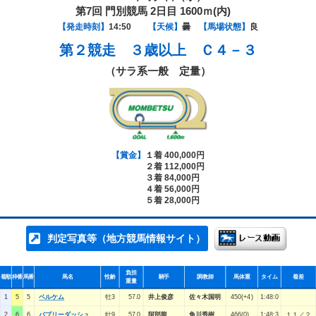
第7回 門別競馬 2日目 1600ｍ(内)
【発走時刻】
14:50
【天候】
曇
【馬場状態】
良
第２競走
３歳以上 Ｃ４－３
（サラ系一般 定量）
【賞金】
１着 400,000円
２着 112,000円
３着 84,000円
４着 56,000円
５着 28,000円
判定写真等（地方競馬情報サイト）
負担
着順
枠番
馬番
馬名
性齢
騎手
調教師
馬体重
タイム
着差
重量
1
5
5
ベルケム
牡3
57.0
井上俊彦
佐々木国明
450(+4)
1:48:0
2
6
6
バブリーダッシュ
牡9
57.0
阿部龍
角川秀樹
466(0)
1:48:3
１１／２