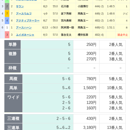
3
2
2
サラン
牝3
55.0
石川倭
小国博行
444(-2)
1:48:5
１
4
7
7
アースウルフ
セ9
57.0
坂下秀樹
岡島玉一
446(-2)
1:48:6
クビ
5
4
4
アクティブテーラー
牝7
55.0
宮内勇樹
岡島玉一
482(-2)
1:49:5
４
6
1
1
アースハーン
牡13
☆56.0
阿岸潤一朗
岡島玉一
448(+2)
1:51:1
８
3
3
ユイガネーシャ
牡3
57.0
落合玄太
櫻井拓章
482(-4)
競走中止
単勝
5
250円
2番人気
複勝
5
200円
2番人気
6
270円
3番人気
枠複
－
－
－
馬複
5－6
780円
5番人気
馬単
5→6
1,560円
10番人気
ワイド
5－6
220円
5番人気
2－5
120円
1番人気
2－6
160円
2番人気
三連複
2－5－6
430円
2番人気
三連単
5→6→2
3,180円
13番人気