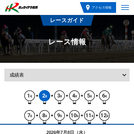
アクセス情報
レースガイド
レース情報
1
2
3
4
5
6
R
R
R
R
R
R
7
8
9
10
11
12
R
R
R
R
R
R
2026年7月8日（水）