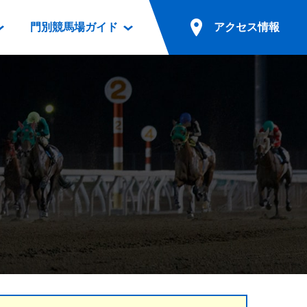
門別競馬場ガイド
アクセス情報
情報
票案内
ファンルーム
アクセス情報
電話・インターネット投票
競馬用語集
お車でのご来場
別表ダウンロード
場外発売所
無料送迎バスでのご来場
ギスカン
実況・テレホンサービス
公共の交通機関でのご来場
カレンダー
発売・払戻
ドカフェ
競走体系図
リオンシリーズ競走
発売情報(PDF)
の発売情報