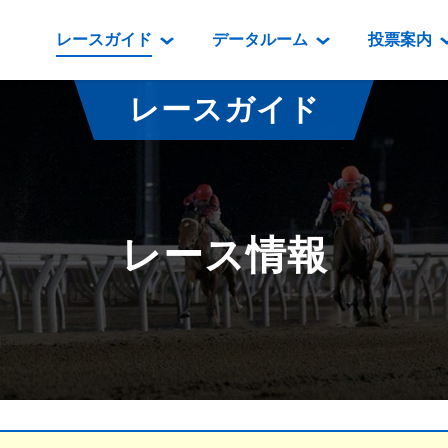
レースガイド
データルーム
投票案内
データルーム
レース情報
映像コンテンツ
門別競馬場情報
過去開催
投
レースガイド
騎手・調教師紹介
レース一覧
重賞競走VTR
門別競馬場グルメ
番組・級
騎手・調教師成績
出走表
重賞競走参考VTR
とねっこジン
開催日程
能力検査成績
成績表
レースダイジェスト
いずみ食堂
開催
レース情報
坂路調教映像
払戻金一覧
新馬ダイジェスト
ルンビニフー
重賞
遠征馬情報
騎手成績表
勝馬屋
スタ
馬主服紹介
馬番成績表
発売情報
番組編成要領
オッズ
道内の
道外