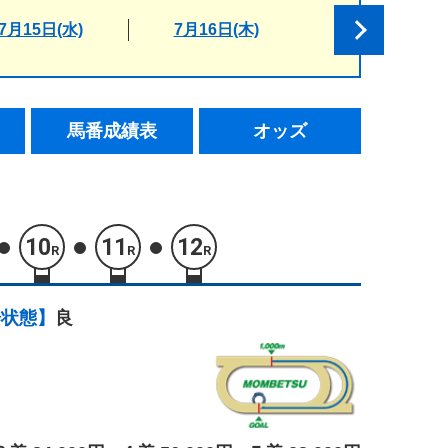
7月15日(水)
7月16日(木)
馬番成績表
オッズ
10
11
12
R
R
R
場状態】
良