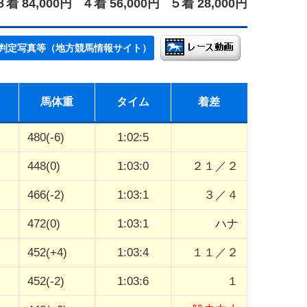
３着 84,000円
４着 56,000円
５着 28,000円
判定写真等（地方競馬情報サイト）
馬体重
タイム
着差
480(-6)
1:02:5
448(0)
1:03:0
２１／２
466(-2)
1:03:1
３／４
472(0)
1:03:1
ハナ
452(+4)
1:03:4
１１／２
452(-2)
1:03:6
１