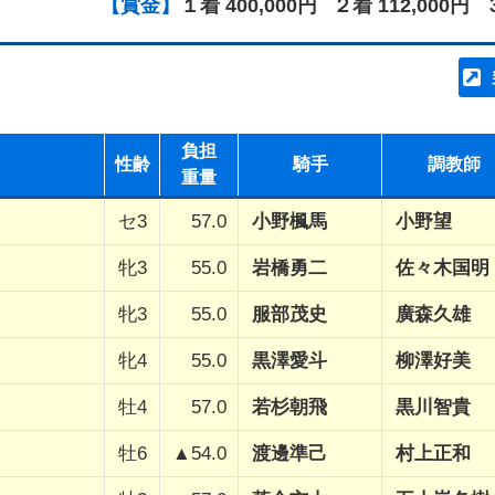
【賞金】
１着 400,000円
２着 112,000円
負担
性齢
騎手
調教師
重量
セ3
57.0
小野楓馬
小野望
牝3
55.0
岩橋勇二
佐々木国明
牝3
55.0
服部茂史
廣森久雄
牝4
55.0
黒澤愛斗
柳澤好美
牡4
57.0
若杉朝飛
黒川智貴
牡6
▲54.0
渡邊準己
村上正和