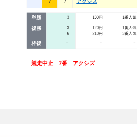
7
7
アクシズ
単勝
3
130円
1番人気
3
120円
1番人気
複勝
6
210円
3番人気
－
－
－
枠複
競走中止 7番 アクシズ