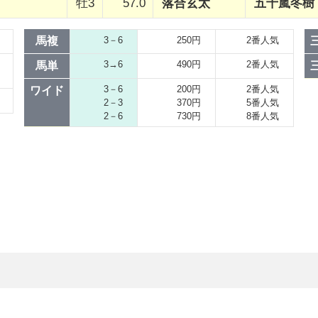
牡3
57.0
落合玄太
五十嵐冬樹
馬複
3－6
250円
2番人気
3→6
490円
2番人気
馬単
3－6
200円
2番人気
ワイド
2－3
370円
5番人気
2－6
730円
8番人気