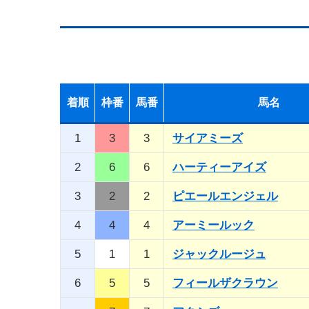
着順
枠番
馬番
馬名
1
3
3
サイアミーズ
2
6
6
ハーティーアイズ
3
2
2
ピエールエンジェル
4
4
4
アーミールック
5
1
1
ジャックルージュ
6
5
5
フィールザクラウン