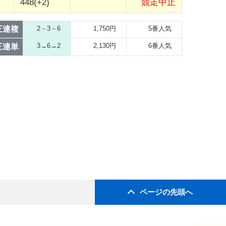
448(+2)
競走中止
三連複
2－3－6
1,750円
5番人気
3→6→2
2,130円
6番人気
三連単
ページの先頭へ