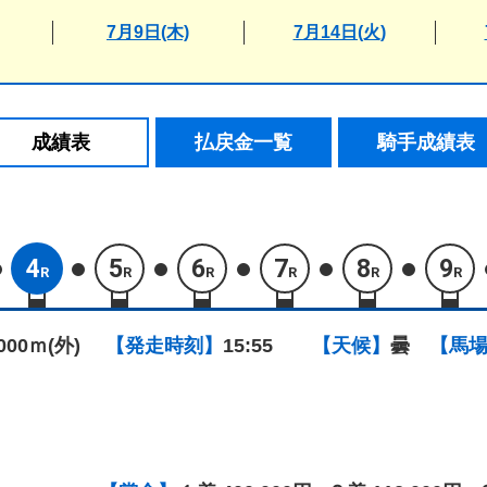
7月9日(木)
7月14日(火)
成績表
払戻金一覧
騎手成績表
4
5
6
7
8
9
R
R
R
R
R
R
1000ｍ(外)
【発走時刻】
15:55
【天候】
曇
【馬