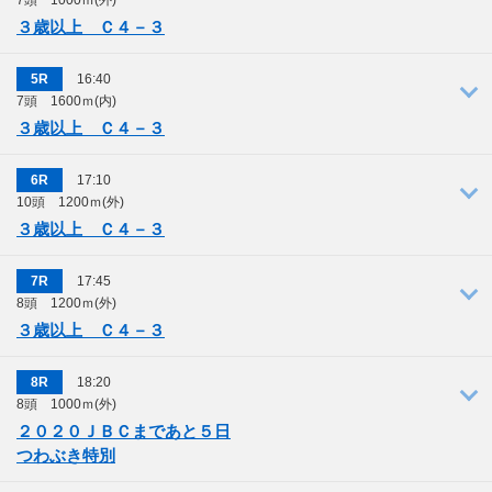
前5走出走表
出走表
オッズ
成績表
動画
３歳以上 Ｃ４－３
5
16:40
7頭 1600ｍ(内)
前5走出走表
出走表
オッズ
成績表
動画
３歳以上 Ｃ４－３
6
17:10
10頭 1200ｍ(外)
前5走出走表
出走表
オッズ
成績表
動画
３歳以上 Ｃ４－３
7
17:45
8頭 1200ｍ(外)
前5走出走表
出走表
オッズ
成績表
動画
３歳以上 Ｃ４－３
8
18:20
8頭 1000ｍ(外)
前5走出走表
出走表
オッズ
成績表
動画
２０２０ＪＢＣまであと５日
つわぶき特別