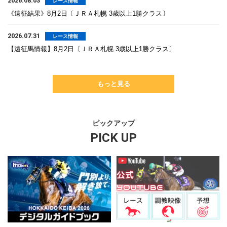
2026.08.03
レース情報
《遠征結果》8月2日〔ＪＲＡ札幌 3歳以上1勝クラス〕
2026.07.31
レース情報
【遠征馬情報】8月2日〔ＪＲＡ札幌 3歳以上1勝クラス〕
もっと見る
ピックアップ
PICK UP