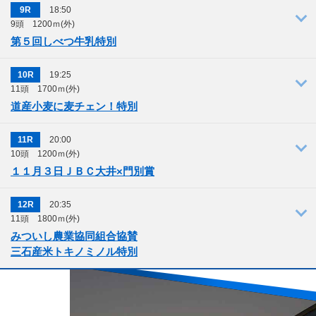
9
18:50
9頭 1200ｍ(外)
前5走出走表
出走表
オッズ
成績表
動画
第５回しべつ牛乳特別
10
19:25
11頭 1700ｍ(外)
前5走出走表
出走表
オッズ
成績表
動画
道産小麦に麦チェン！特別
11
20:00
10頭 1200ｍ(外)
前5走出走表
出走表
オッズ
成績表
動画
１１月３日ＪＢＣ大井×門別賞
12
20:35
11頭 1800ｍ(外)
前5走出走表
出走表
オッズ
成績表
動画
みついし農業協同組合協賛
三石産米トキノミノル特別
前5走出走表
出走表
オッズ
成績表
動画