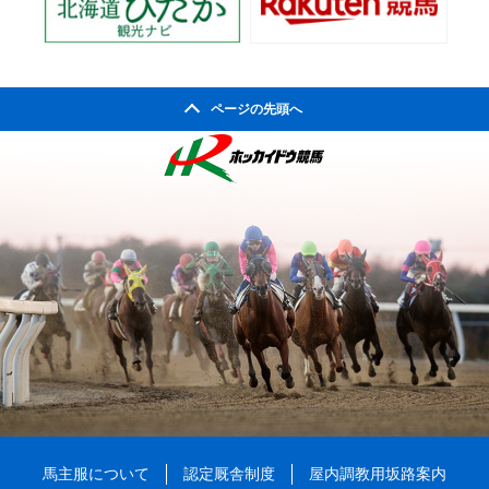
ページの先頭へ
馬主服について
認定厩舎制度
屋内調教用坂路案内