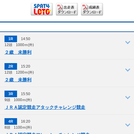
1
14:50
12頭 1000ｍ(外)
２歳 未勝利
2
15:20
12頭 1200ｍ(外)
前5走出走表
出走表
オッズ
成績表
動画
２歳 未勝利
3
15:50
9頭 1000ｍ(外)
前5走出走表
出走表
オッズ
成績表
動画
ＪＲＡ認定競走アタックチャレンジ競走
4
16:20
8頭 1100ｍ(外)
前5走出走表
出走表
オッズ
成績表
動画