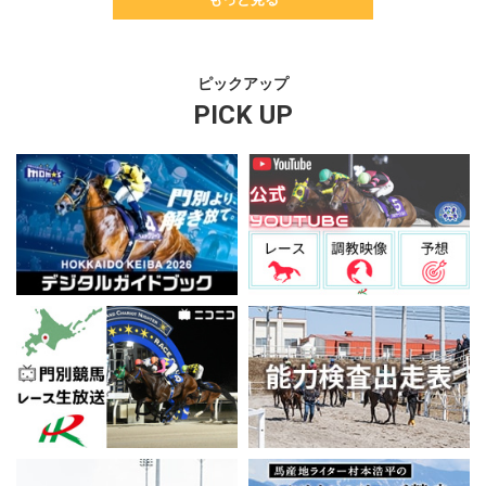
ピックアップ
PICK UP