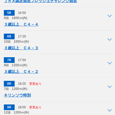
ＪＲＡ認定競走フレッシュチャレンジ競走
5
16:50
9頭 1600ｍ(内)
前5走出走表
出走表
オッズ
成績表
動画
３歳以上 Ｃ４－４
6
17:20
10頭 1000ｍ(外)
前5走出走表
出走表
オッズ
成績表
動画
３歳以上 Ｃ４－３
7
17:50
9頭 1200ｍ(外)
前5走出走表
出走表
オッズ
成績表
動画
３歳以上 Ｃ４－２
8
18:20
変更
あり
7頭 1200ｍ(外)
前5走出走表
出走表
オッズ
成績表
動画
キリンソウ特別
9
18:55
変更
あり
12頭 1200ｍ(外)
前5走出走表
出走表
オッズ
成績表
動画