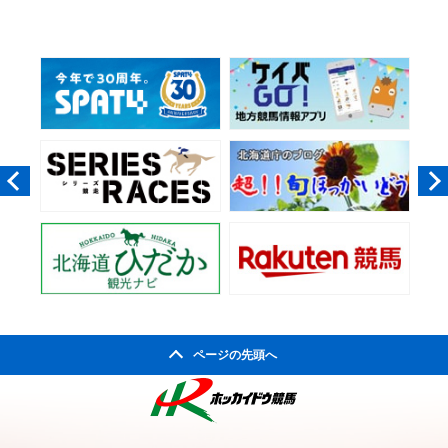
ページの先頭へ