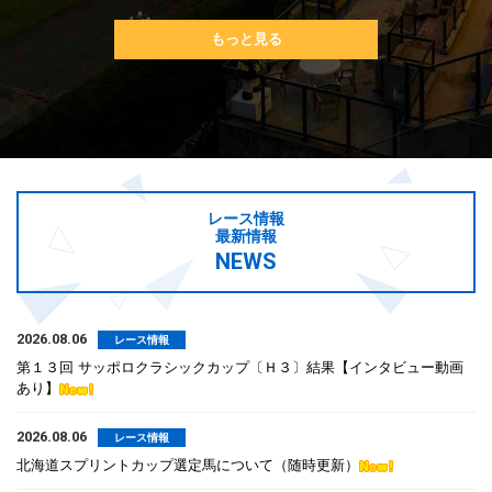
もっと見る
レース情報
最新情報
NEWS
2026.08.06
レース情報
第１３回 サッポロクラシックカップ〔Ｈ３〕結果【インタビュー動画
あり】
2026.08.06
レース情報
北海道スプリントカップ選定馬について（随時更新）