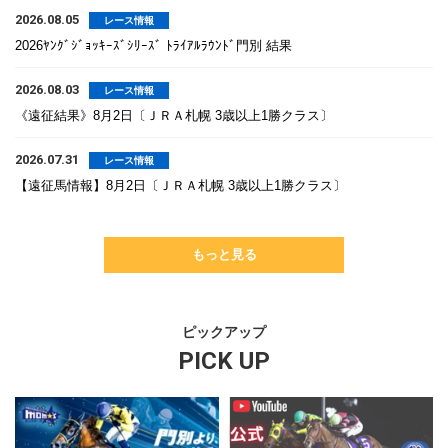
2026.08.05
レース情報
2026ﾔﾝｸﾞｼﾞｮｯｷｰｽﾞｼﾘｰｽﾞ ﾄﾗｲｱﾙﾗｳﾝﾄﾞ門別 結果
2026.08.03
レース情報
《遠征結果》8月2日〔ＪＲＡ札幌 3歳以上1勝クラス〕
2026.07.31
レース情報
【遠征馬情報】8月2日〔ＪＲＡ札幌 3歳以上1勝クラス〕
もっと見る
ピックアップ
PICK UP