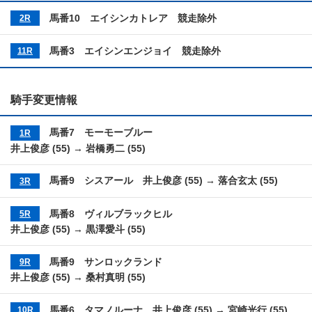
10
エイシンカトレア
競走除外
2
3
エイシンエンジョイ
競走除外
11
騎手変更情報
7
モーモーブルー
1
井上俊彦 (55) → 岩橋勇二 (55)
9
シスアール
井上俊彦 (55) → 落合玄太 (55)
3
8
ヴィルブラックヒル
5
井上俊彦 (55) → 黒澤愛斗 (55)
9
サンロックランド
9
井上俊彦 (55) → 桑村真明 (55)
6
タマノルーナ
井上俊彦 (55) → 宮崎光行 (55)
10