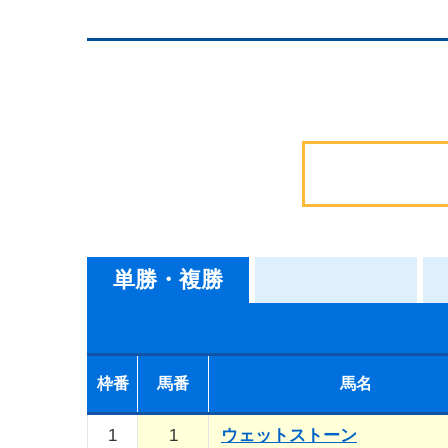
単勝・複勝
枠番
馬番
馬名
1
1
ウェットストーン