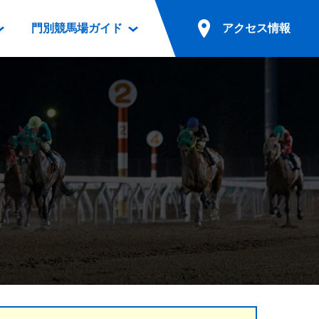
門別競馬場ガイド
アクセス情報
情報
票案内
ファンルーム
アクセス情報
電話・インターネット投票
競馬用語集
お車でのご来場
別表ダウンロード
場外発売所
無料送迎バスでのご来場
ギスカン
実況・テレホンサービス
公共の交通機関でのご来場
カレンダー
発売・払戻
ドカフェ
競走体系図
リオンシリーズ競走
発売情報(PDF)
の発売情報