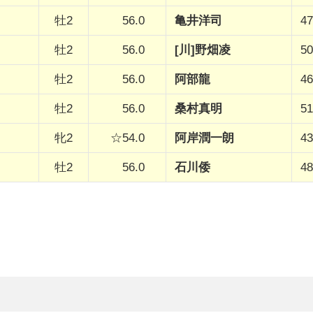
牡2
56.0
亀井洋司
47
牡2
56.0
[川]野畑凌
50
牡2
56.0
阿部龍
46
牡2
56.0
桑村真明
51
牝2
☆54.0
阿岸潤一朗
43
牡2
56.0
石川倭
48