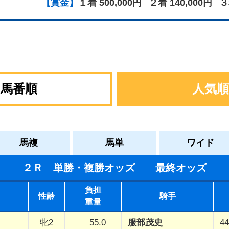
【賞金】
１着 500,000円
２着 140,000円
３
馬番順
人気順
馬複
馬単
ワイド
２Ｒ 単勝・複勝オッズ 最終オッズ
負担
性齢
騎手
重量
牝2
55.0
服部茂史
44