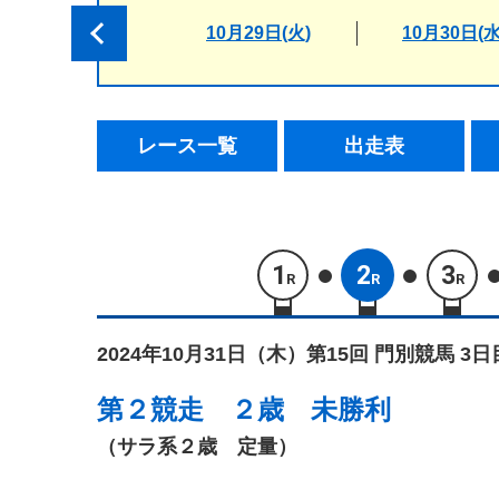
10月29日(火)
10月30日(水
レース一覧
出走表
1
2
3
R
R
R
2024年10月31日（木）
第15回 門別競馬 3日
第２競走
２歳 未勝利
（サラ系２歳 定量）