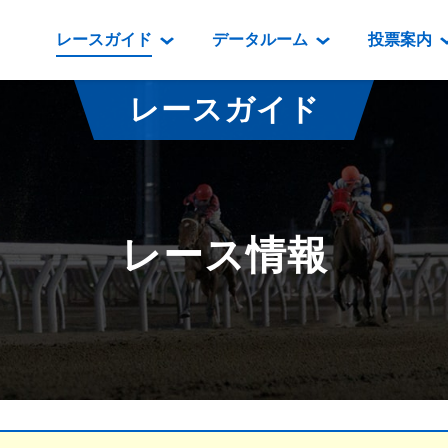
レースガイド
データルーム
投票案内
データルーム
レース情報
映像コンテンツ
門別競馬場情報
過去開催
投
レースガイド
騎手・調教師紹介
レース一覧
重賞競走VTR
門別競馬場グルメ
番組・級
騎手・調教師成績
出走表
重賞競走参考VTR
とねっこジン
開催日程
能力検査成績
成績表
レースダイジェスト
いずみ食堂
開催
レース情報
坂路調教映像
払戻金一覧
新馬ダイジェスト
ルンビニフー
重賞
遠征馬情報
騎手成績表
勝馬屋
スタ
馬主服紹介
馬番成績表
発売情報
番組編成要領
オッズ
道内の
道外