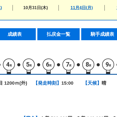
)
10月31日(木)
11月4日(月)
成績表
払戻金一覧
騎手成績表
4
5
6
7
8
9
R
R
R
R
R
R
目 1200ｍ(外)
【発走時刻】
15:00
【天候】
晴