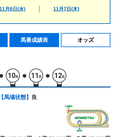
11月6日(水)
11月7日(木)
馬番成績表
オッズ
10
11
12
R
R
R
【馬場状態】
良