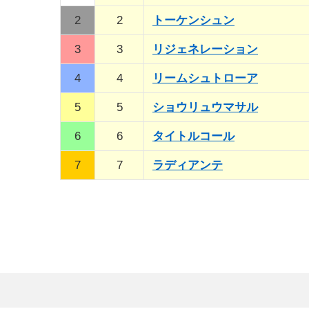
2
2
トーケンシュン
3
3
リジェネレーション
4
4
リームシュトローア
5
5
ショウリュウマサル
6
6
タイトルコール
7
7
ラディアンテ