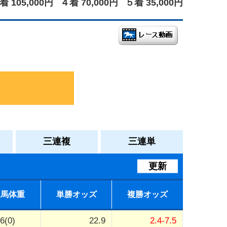
着 105,000円
４着 70,000円
５着 35,000円
三連複
三連単
更新
馬体重
単勝オッズ
複勝オッズ
6(0)
22.9
2.4-7.5