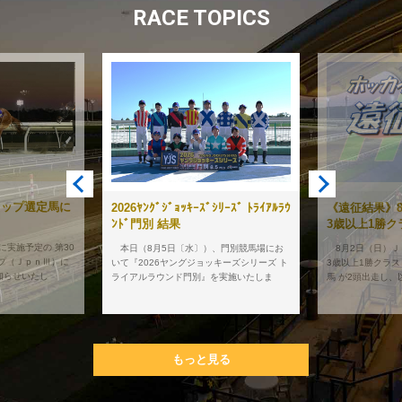
RACE TOPICS
カップ選定馬に
2026ﾔﾝｸﾞｼﾞｮｯｷｰｽﾞｼﾘｰｽﾞ ﾄﾗｲｱﾙﾗｳ
《遠征結果》
）
ﾝﾄﾞ門別 結果
3歳以上1勝ク
に実施予定の 第30
本日（8月5日〔水〕）、門別競馬場にお
8月2日（日）Ｊ
プ（ＪｐｎⅢ）に
いて『2026ヤングジョッキーズシリーズ ト
3歳以上1勝クラス
知らせいたし
ライアルラウンド門別』を実施いたしま
馬 が2頭出走し
もっと見る