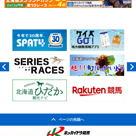
ページの先頭へ