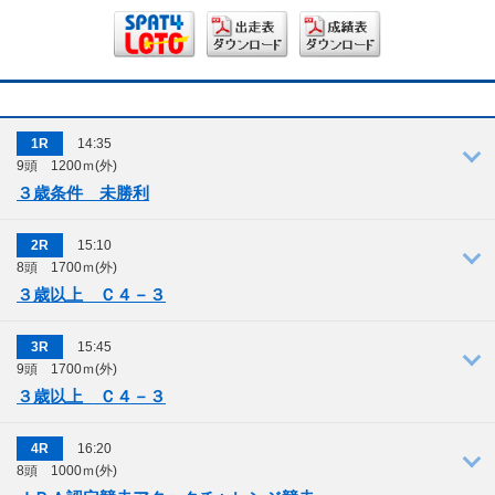
1
14:35
9頭 1200ｍ(外)
３歳条件 未勝利
2
15:10
8頭 1700ｍ(外)
前5走出走表
出走表
オッズ
成績表
動画
３歳以上 Ｃ４－３
3
15:45
9頭 1700ｍ(外)
前5走出走表
出走表
オッズ
成績表
動画
３歳以上 Ｃ４－３
4
16:20
8頭 1000ｍ(外)
前5走出走表
出走表
オッズ
成績表
動画