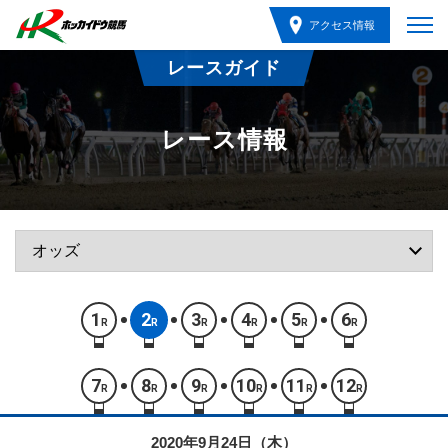
アクセス情報
レースガイド
レース情報
1
2
3
4
5
6
R
R
R
R
R
R
7
8
9
10
11
12
R
R
R
R
R
R
2020年9月24日（木）