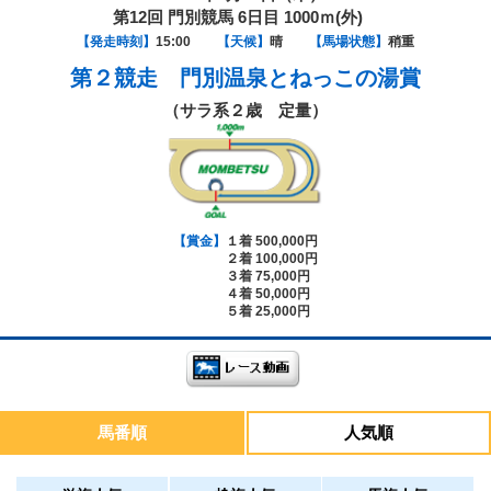
第12回 門別競馬 6日目 1000ｍ(外)
【発走時刻】
15:00
【天候】
晴
【馬場状態】
稍重
第２競走
門別温泉とねっこの湯賞
（サラ系２歳 定量）
【賞金】
１着 500,000円
２着 100,000円
３着 75,000円
４着 50,000円
５着 25,000円
馬番順
人気順