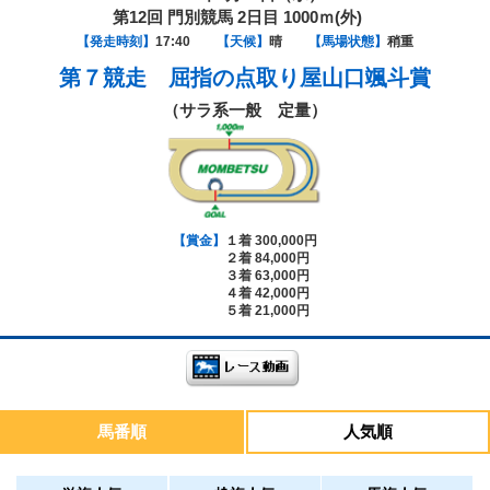
第12回 門別競馬 2日目 1000ｍ(外)
【発走時刻】
17:40
【天候】
晴
【馬場状態】
稍重
第７競走
屈指の点取り屋山口颯斗賞
（サラ系一般 定量）
【賞金】
１着 300,000円
２着 84,000円
３着 63,000円
４着 42,000円
５着 21,000円
馬番順
人気順