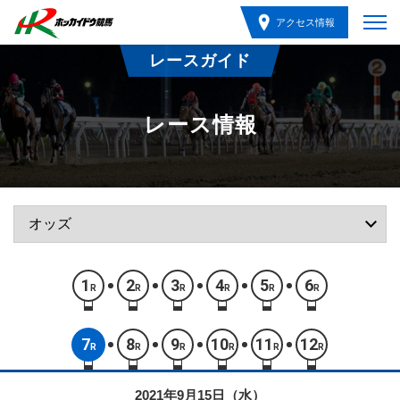
アクセス情報
レースガイド
レース情報
1
2
3
4
5
6
R
R
R
R
R
R
7
8
9
10
11
12
R
R
R
R
R
R
2021年9月15日（水）