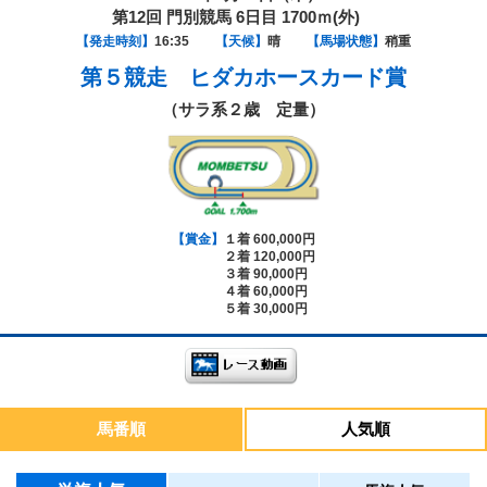
第12回 門別競馬 6日目 1700ｍ(外)
【発走時刻】
16:35
【天候】
晴
【馬場状態】
稍重
第５競走
ヒダカホースカード賞
（サラ系２歳 定量）
【賞金】
１着 600,000円
２着 120,000円
３着 90,000円
４着 60,000円
５着 30,000円
馬番順
人気順