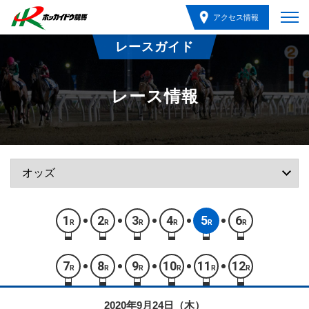
アクセス情報
レースガイド
レース情報
1
2
3
4
5
6
R
R
R
R
R
R
7
8
9
10
11
12
R
R
R
R
R
R
2020年9月24日（木）