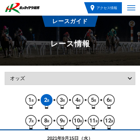
アクセス情報
レースガイド
レース情報
1
2
3
4
5
6
R
R
R
R
R
R
7
8
9
10
11
12
R
R
R
R
R
R
2021年9月15日（水）