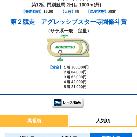
第12回 門別競馬 2日目 1000ｍ(外)
【発走時刻】
15:00
【天候】
晴
【馬場状態】
稍重
第２競走
アグレッシブスター寺園脩斗賞
（サラ系一般 定量）
【賞金】
１着 300,000円
２着 84,000円
３着 63,000円
４着 42,000円
５着 21,000円
馬番順
人気順